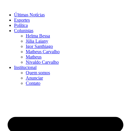
Ir
para
Últimas Notícias
o
Esportes
conteúdo
Política
Colunistas
Helma Bessa
Júlia Laiany
Igor Santhiago
Matheus Carvalho
Matheus
Nivaldo Carvalho
Institucional
Quem somos
Anunciar
Contato