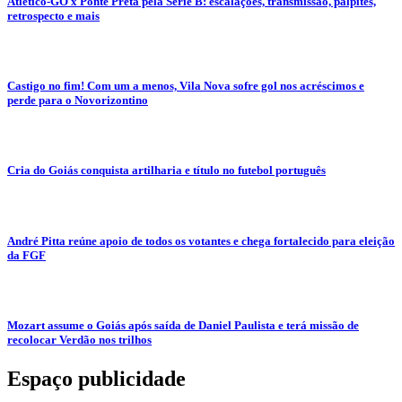
Atlético-GO x Ponte Preta pela Série B: escalações, transmissão, palpites,
retrospecto e mais
Castigo no fim! Com um a menos, Vila Nova sofre gol nos acréscimos e
perde para o Novorizontino
Cria do Goiás conquista artilharia e título no futebol português
André Pitta reúne apoio de todos os votantes e chega fortalecido para eleição
da FGF
Mozart assume o Goiás após saída de Daniel Paulista e terá missão de
recolocar Verdão nos trilhos
Espaço publicidade