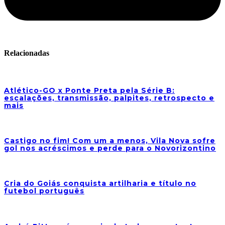
Relacionadas
Atlético-GO x Ponte Preta pela Série B:
escalações, transmissão, palpites, retrospecto e
mais
Castigo no fim! Com um a menos, Vila Nova sofre
gol nos acréscimos e perde para o Novorizontino
Cria do Goiás conquista artilharia e título no
futebol português