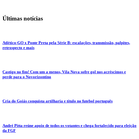
Últimas notícias
Atlético-GO x Ponte Preta pela Série B: escalações, transmissão, palpites,
retrospecto e mais
Castigo no fim! Com um a menos, Vila Nova sofre gol nos acréscimos e
perde para o Novorizontino
Cria do Goiás conquista artilharia e título no futebol português
André Pitta reúne apoio de todos os votantes e chega fortalecido para eleição
da FGF