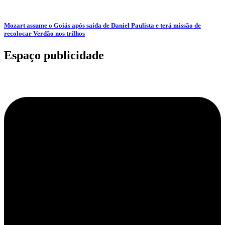
Mozart assume o Goiás após saída de Daniel Paulista e terá missão de
recolocar Verdão nos trilhos
Espaço publicidade