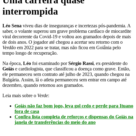
Uma carreira quase
interrompida
Léo Sena
viveu dias de inseguranças e incertezas pós-pandemia. A
saber, o volante superou um grave problema cardíaco de miocardite
viral decorrente da Covid-19 e voltou aos gramados depois de mais
de dois anos. O jogador até chegou a acertar seu retorno com o
Verdão
em 2022 para se tratar, mas não ficou em Goiânia pelo
tempo longo de recuperação.
Na época,
Léo
foi examinado por
Sérgio Rassi
, ex-presidente do
Goiás
e cardiologista, que classificou a doença como grave. Então,
ele permaneceu sem contrato até julho de 2023, quando chegou na
Bulgária. Assim, lá o atleta permaneceu sem entrar em campo até
dezembro, quando retornou aos gramados.
Leia mais sobre o
Verde
:
Goiás não faz bom jogo, leva gol cedo e perde para Ituano
fora de casa
Confira lista completa de reforços e dispensas do Goiás na
janela de transferências do meio do ano