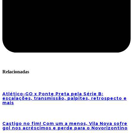
Relacionadas
Atlético-GO x Ponte Preta pela Série B:
escalações, transmissão, palpites, retrospecto e
mais
Castigo no fim! Com um a menos, Vila Nova sofre
gol nos acréscimos e perde para o Novorizontino