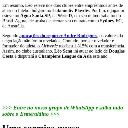
Em resumo,
Léo
esteve nos dois clubes entre empréstimos antes de
atuar no futebol búlgaro no
Lokomotiv Plovdiv
. Por fim, o jogador
esteve no
Água Santa-SP
, na
Série D
, em seu último trabalho no
Brasil. Agora, ele acaba de acertar seu contrato com o
Sydney FC
,
da Austrália.
Segundo
apurações do repórter André Rodrigues
, os valores da
negociação não foram revelados. Contudo, por ser revelador e
formador do atleta, o
Alviverde
recebeu 1,815% com a transferência.
Assim, no clube australiano,
Léo Sena
irá atuar ao lado de
Douglas
Costa
e disputará a
Champions League da Ásia
este ano.
>>> Entre no nosso grupo de WhatsApp e saiba tudo
sobre o Esmeraldino <<<