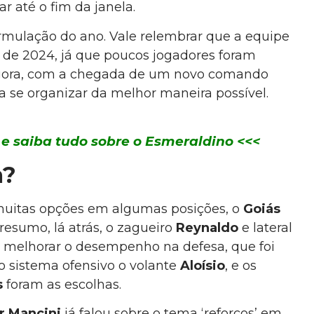
 até o fim da janela.
rmulação do ano. Vale relembrar que a equipe
o de 2024, já que poucos jogadores foram
agora, com a chegada de um novo comando
a se organizar da melhor maneira possível.
e saiba tudo sobre o Esmeraldino <<<
a?
 muitas opções em algumas posições, o
Goiás
esumo, lá atrás, o zagueiro
Reynaldo
e lateral
melhorar o desempenho na defesa, que foi
no sistema ofensivo o volante
Aloísio
, e os
s
foram as escolhas.
r Mancini
já falou sobre o tema ‘reforços’ em