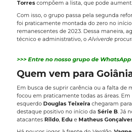
Torres
compõem a lista, que pode aumentar
Com isso, o grupo passa pela segunda refo
foi praticamente montada do zero no iníci
remanescentes de 2023. Dessa maneira, 
técnico e administrativo, o
Alviverde
procur
>>> Entre no nosso grupo de WhatsApp 
Quem vem para Goiâni
Em busca de suprir carência ou a falta de
focou em praticamente todas as áreas. Em r
esquerdo
Douglas Teixeira
chegaram para 
destaque positivo no início da
Série B
. Já 
atacantes
Rildo
,
Edu
e
Matheus Gonçalve
Há poucos jogos à frente do
Verdão
,
Vagne