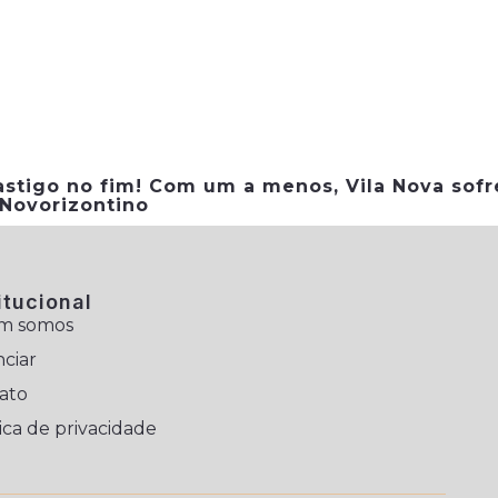
astigo no fim! Com um a menos, Vila Nova sofr
 Novorizontino
itucional
m somos
ciar
ato
ica de privacidade