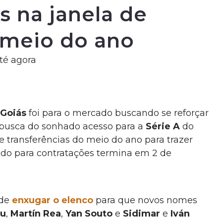
s na janela de
 meio do ano
té agora
Goiás
foi para o mercado buscando se reforçar
 busca do sonhado acesso para a
Série A
do
e transferências do meio do ano para trazer
íodo para contratações termina em 2 de
 de
enxugar o elenco
para que novos nomes
u
,
Martín Rea
,
Yan Souto
e
Sidimar
e
Iván