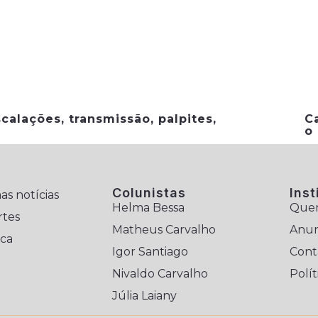
calações, transmissão, palpites,
C
o
Colunistas
Inst
as notícias
Helma Bessa
Que
rtes
Matheus Carvalho
Anun
ica
Igor Santiago
Cont
Nivaldo Carvalho
Polít
Júlia Laiany