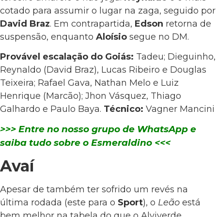
cotado para assumir o lugar na zaga, seguido por
David Braz
. Em contrapartida,
Edson
retorna de
suspensão, enquanto
Aloísio
segue no DM.
Provável escalação do Goiás:
Tadeu; Dieguinho,
Reynaldo (David Braz), Lucas Ribeiro e Douglas
Teixeira; Rafael Gava, Nathan Melo e Luiz
Henrique (Marcão); Jhon Vásquez, Thiago
Galhardo e Paulo Baya.
Técnico:
Vagner Mancini
>>> Entre no nosso grupo de WhatsApp e
saiba tudo sobre o Esmeraldino <<<
Avaí
Apesar de também ter sofrido um revés na
última rodada (este para o
Sport
), o
Leão
está
bem melhor na tabela do que o Alviverde.