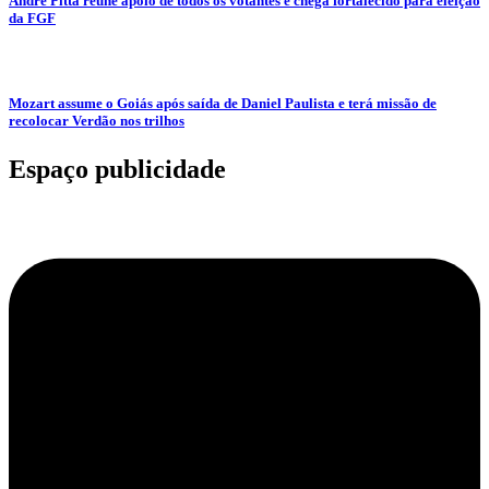
André Pitta reúne apoio de todos os votantes e chega fortalecido para eleição
da FGF
Mozart assume o Goiás após saída de Daniel Paulista e terá missão de
recolocar Verdão nos trilhos
Espaço publicidade