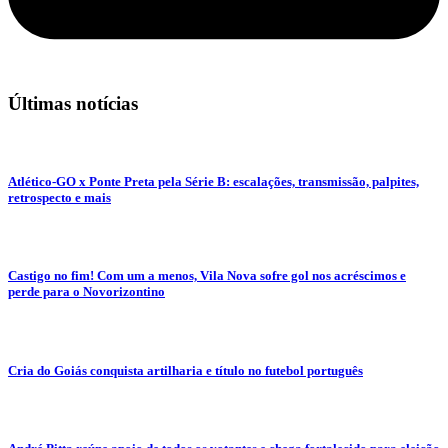
Últimas notícias
Atlético-GO x Ponte Preta pela Série B: escalações, transmissão, palpites,
retrospecto e mais
Castigo no fim! Com um a menos, Vila Nova sofre gol nos acréscimos e
perde para o Novorizontino
Cria do Goiás conquista artilharia e título no futebol português