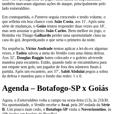
também marcaram algumas ações de ataque, principalmente pelo
lado esmeraldino.
Em contrapartida, o
Pantera
seguia crescendo e tendo volume, o
que refletiu em boa chance com
João Costa
, aos 11′. Após uma
série de mudanças, o
Goiás
tentou responder duas vezes aos 18′,
mas sem assustar o goleiro
João Carlos
. Bem melhor no jogo, o
Botinha viu Thiago
Galhardo
perder uma oportunidade clara na
cara do gol, desperdiçando o que seria o primeiro da noite.
Na sequência,
Victor Andrade
tentou aplicar a lei-do-ex algumas
vezes, e
Tadeu
salvou a meta do
Verdão
com uma ótima defesa.
Aos 32′,
Douglas Baggio
bateu colocado e o goleiro alviverde
mandou para escanteio. Então, quando tudo se encaminhava para
um empate sem gols, um jogador de fora deu números finais à
partida. Após um escanteio, aos 37′,
Sabit Abdulai
pegou a sobra
da defesa e mandou para o fundo das redes: 1 x 0.
Agenda – Botafogo-SP x Goiás
Agora, o
Esmeraldino
volta a campo na sexta-feira (13), às 21h30.
Na oportunidade, o
Verdão
recebe o
Avaí
, pela 26ª rodada da
Série
B
. Um pouco mais cedo, o
Botafogo-SP
visita o
Novorizontino
, às
19h (todos em horário de Brasília).