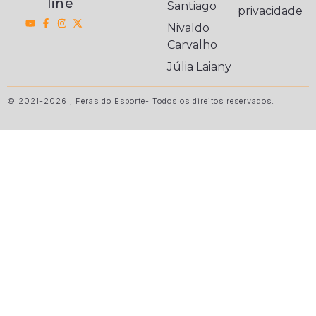
line
Santiago
privacidade
Nivaldo
Carvalho
Júlia Laiany
© 2021-2026 , Feras do Esporte- Todos os direitos reservados.