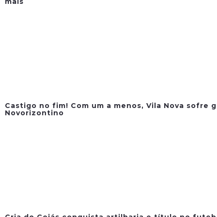
mais
Castigo no fim! Com um a menos, Vila Nova sofre g
Novorizontino
Cria do Goiás conquista artilharia e título no fute