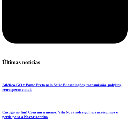
Últimas notícias
Atlético-GO x Ponte Preta pela Série B: escalações, transmissão, palpites,
retrospecto e mais
Castigo no fim! Com um a menos, Vila Nova sofre gol nos acréscimos e
perde para o Novorizontino