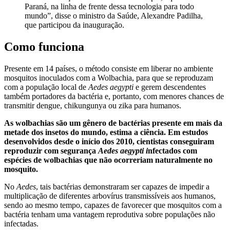
Paraná, na linha de frente dessa tecnologia para todo
mundo”, disse o ministro da Saúde, Alexandre Padilha,
que participou da inauguração.
Como funciona
Presente em 14 países, o método consiste em liberar no ambiente
mosquitos inoculados com a Wolbachia, para que se reproduzam
com a população local de
Aedes aegypti
e gerem descendentes
também portadores da bactéria e, portanto, com menores chances de
transmitir dengue, chikungunya ou zika para humanos.
As wolbachias são um gênero de bactérias presente em mais da
metade dos insetos do mundo, estima a ciência. Em estudos
desenvolvidos desde o início dos 2010, cientistas conseguiram
reproduzir com segurança
Aedes aegypti i
nfectados com
espécies de wolbachias que não ocorreriam naturalmente no
mosquito.
No
Aedes
, tais bactérias demonstraram ser capazes de impedir a
multiplicação de diferentes arbovírus transmissíveis aos humanos,
sendo ao mesmo tempo, capazes de favorecer que mosquitos com a
bactéria tenham uma vantagem reprodutiva sobre populações não
infectadas.