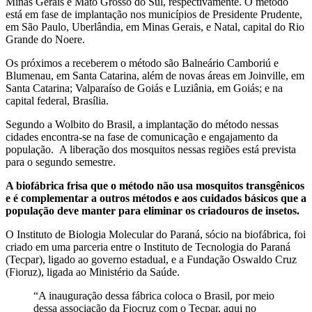
Minas Gerais e Mato Grosso do Sul, respectivamente. O método
está em fase de implantação nos municípios de Presidente Prudente,
em São Paulo, Uberlândia, em Minas Gerais, e Natal, capital do Rio
Grande do Noere.
Os próximos a receberem o método são Balneário Camboriú e
Blumenau, em Santa Catarina, além de novas áreas em Joinville, em
Santa Catarina; Valparaíso de Goiás e Luziânia, em Goiás; e na
capital federal, Brasília.
Segundo a Wolbito do Brasil, a implantação do método nessas
cidades encontra-se na fase de comunicação e engajamento da
população. A liberação dos mosquitos nessas regiões está prevista
para o segundo semestre.
A biofábrica frisa que o método não usa mosquitos transgênicos
e é complementar a outros métodos e aos cuidados básicos que a
população deve manter para eliminar os criadouros de insetos.
O Instituto de Biologia Molecular do Paraná, sócio na biofábrica, foi
criado em uma parceria entre o Instituto de Tecnologia do Paraná
(Tecpar), ligado ao governo estadual, e a Fundação Oswaldo Cruz
(Fioruz), ligada ao Ministério da Saúde.
“A inauguração dessa fábrica coloca o Brasil, por meio
dessa associação da Fiocruz com o Tecpar, aqui no