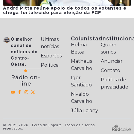
André Pitta reúne apoio de todos os votantes e
chega fortalecido para eleição da FGF
Colunistas
Institucion
O melhor
Últimas
Helma
Quem
canal de
notícias
notícias do
Bessa
somos
Esportes
Centro-
Matheus
Anunciar
Oeste.
Política
Carvalho
Contato
Rádio on-
Igor
Política de
line
Santiago
privacidade
Nivaldo
Carvalho
Júlia Laiany
© 2021-2026 , Feras do Esporte- Todos os direitos
reservados.