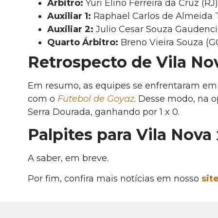
Árbitro:
Yuri Elino Ferreira da Cruz (RJ)
Auxiliar 1:
Raphael Carlos de Almeida T
Auxiliar 2:
Julio Cesar Souza Gaudenci
Quarto Árbitro:
Breno Vieira Souza (G
Retrospecto de Vila No
Em resumo, as equipes se enfrentaram e
com o
Futebol de Goyaz
. Desse modo, na 
Serra Dourada, ganhando por 1 x 0.
Palpites para Vila Nova
A saber, em breve.
Por fim, confira mais notícias em nosso
sit