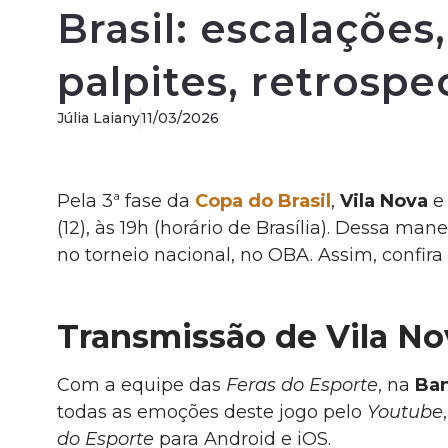
Brasil: escalações
palpites, retrospe
Júlia Laiany
11/03/2026
Pela 3ª fase da
Copa do Brasil
,
Vila Nova
(12), às 19h (horário de Brasília). Dessa ma
no torneio nacional, no OBA. Assim, confir
Transmissão de Vila No
Com a equipe das
Feras do Esporte
, na
Ban
todas as emoções deste jogo pelo
Youtube
do Esporte
para Android e iOS.