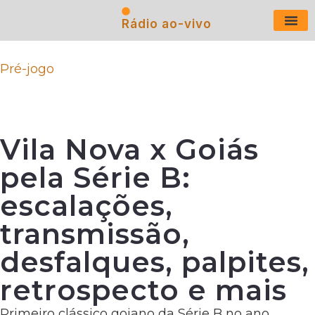
Rádio ao-vivo
Últimas N
Pré-jogo
Vila Nova x Goiás
pela Série B:
escalações,
transmissão,
desfalques, palpites,
retrospecto e mais
Primeiro clássico goiano da Série B no ano