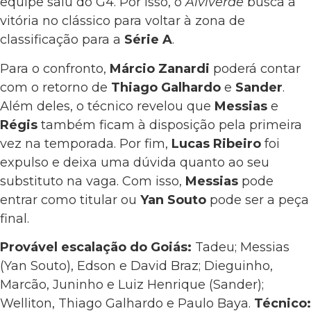
equipe saiu do G4. Por isso, o
Alviverde
busca a
vitória no clássico para voltar à zona de
classificação para a
Série A
.
Para o confronto,
Márcio Zanardi
poderá contar
com o retorno de
Thiago Galhardo
e
Sander
.
Além deles, o técnico revelou que
Messias
e
Régis
também ficam à disposição pela primeira
vez na temporada. Por fim,
Lucas Ribeiro
foi
expulso e deixa uma dúvida quanto ao seu
substituto na vaga. Com isso,
Messias
pode
entrar como titular ou
Yan Souto
pode ser a peça
final.
Provável escalação do Goiás:
Tadeu; Messias
(Yan Souto), Edson e David Braz; Dieguinho,
Marcão, Juninho e Luiz Henrique (Sander);
Welliton, Thiago Galhardo e Paulo Baya.
Técnico: