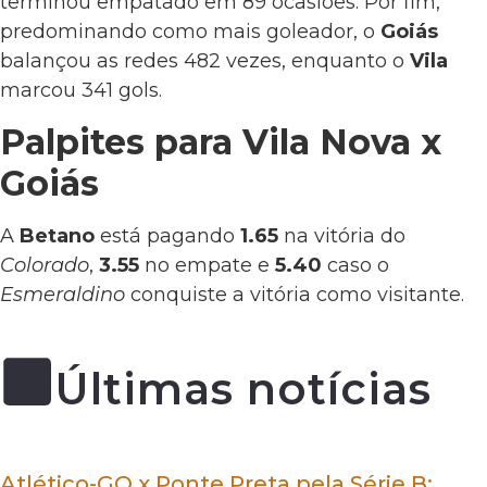
terminou empatado em 89 ocasiões. Por fim,
predominando como mais goleador, o
Goiás
balançou as redes 482 vezes, enquanto o
Vila
marcou 341 gols.
Palpites para Vila Nova x
Goiás
A
Betano
está pagando
1.65
na vitória do
Colorado
,
3.55
no empate e
5.40
caso o
Esmeraldino
conquiste a vitória como visitante.
Últimas notícias
Atlético-GO x Ponte Preta pela Série B: