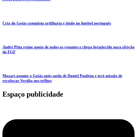
Cria do Goiás conquista artilharia e título no futebol português
André Pitta reúne apoio de todos os votantes e chega fortalecido para eleição
da FGF
Mozart assume o Goiás após saída de Daniel Paulista e terá missão de
recolocar Verdão nos trilhos
Espaço publicidade