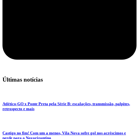
Últimas notícias
Atlético-GO x Ponte Preta pela Série B: escalações, transmissão, palpites,
retrospecto e mais
Castigo no fim! Com um a menos, Vila Nova sofre gol nos acréscimos e
perde para o Novorizontino