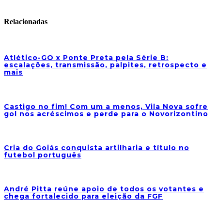
Relacionadas
Atlético-GO x Ponte Preta pela Série B:
escalações, transmissão, palpites, retrospecto e
mais
Castigo no fim! Com um a menos, Vila Nova sofre
gol nos acréscimos e perde para o Novorizontino
Cria do Goiás conquista artilharia e título no
futebol português
André Pitta reúne apoio de todos os votantes e
chega fortalecido para eleição da FGF