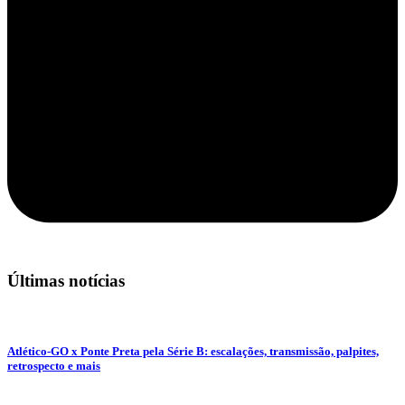
Últimas notícias
Atlético-GO x Ponte Preta pela Série B: escalações, transmissão, palpites,
retrospecto e mais