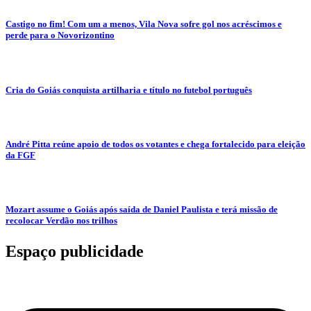
Castigo no fim! Com um a menos, Vila Nova sofre gol nos acréscimos e
perde para o Novorizontino
Cria do Goiás conquista artilharia e título no futebol português
André Pitta reúne apoio de todos os votantes e chega fortalecido para eleição
da FGF
Mozart assume o Goiás após saída de Daniel Paulista e terá missão de
recolocar Verdão nos trilhos
Espaço publicidade