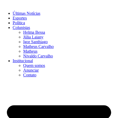
Ir
para
Últimas Notícias
o
Esportes
conteúdo
Política
Colunistas
Helma Bessa
Júlia Laiany
Igor Santhiago
Matheus Carvalho
Matheus
Nivaldo Carvalho
Institucional
Quem somos
Anunciar
Contato