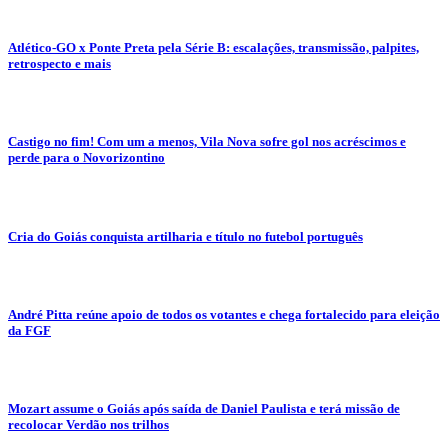
Atlético-GO x Ponte Preta pela Série B: escalações, transmissão, palpites,
retrospecto e mais
Castigo no fim! Com um a menos, Vila Nova sofre gol nos acréscimos e
perde para o Novorizontino
Cria do Goiás conquista artilharia e título no futebol português
André Pitta reúne apoio de todos os votantes e chega fortalecido para eleição
da FGF
Mozart assume o Goiás após saída de Daniel Paulista e terá missão de
recolocar Verdão nos trilhos