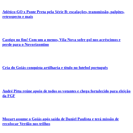
Atlético-GO x Ponte Preta pela Série B: escalações, transmissão, palpites,
retrospecto e mais
Castigo no fim! Com um a menos, Vila Nova sofre gol nos acréscimos e
perde para o Novorizontino
Cria do Goiás conquista artilharia e título no futebol português
André Pitta reúne apoio de todos os votantes e chega fortalecido para eleição
da FGF
Mozart assume o Goiás após saída de Daniel Paulista e terá missão de
recolocar Verdão nos trilhos