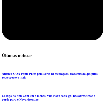
Últimas notícias
Atlético-GO x Ponte Preta pela Série B: escalações, transmissão, palpites,
retrospecto e mais
Castigo no fim! Com um a menos, Vila Nova sofre gol nos acréscimos e
perde para o Novorizontino