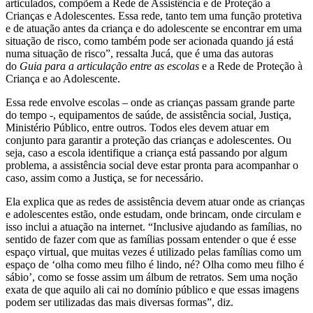
articulados, compõem a Rede de Assistência e de Proteção a
Crianças e Adolescentes. Essa rede, tanto tem uma função protetiva
e de atuação antes da criança e do adolescente se encontrar em uma
situação de risco, como também pode ser acionada quando já está
numa situação de risco”, ressalta Jucá, que é uma das autoras
do
Guia para a articulação entre as escolas
e a Rede de Proteção à
Criança e ao Adolescente.
Essa rede envolve escolas – onde as crianças passam grande parte
do tempo -, equipamentos de saúde, de assistência social, Justiça,
Ministério Público, entre outros. Todos eles devem atuar em
conjunto para garantir a proteção das crianças e adolescentes. Ou
seja, caso a escola identifique a criança está passando por algum
problema, a assistência social deve estar pronta para acompanhar o
caso, assim como a Justiça, se for necessário.
Ela explica que as redes de assistência devem atuar onde as crianças
e adolescentes estão, onde estudam, onde brincam, onde circulam e
isso inclui a atuação na internet. “Inclusive ajudando as famílias, no
sentido de fazer com que as famílias possam entender o que é esse
espaço virtual, que muitas vezes é utilizado pelas famílias como um
espaço de ‘olha como meu filho é lindo, né? Olha como meu filho é
sábio’, como se fosse assim um álbum de retratos. Sem uma noção
exata de que aquilo ali cai no domínio público e que essas imagens
podem ser utilizadas das mais diversas formas”, diz.