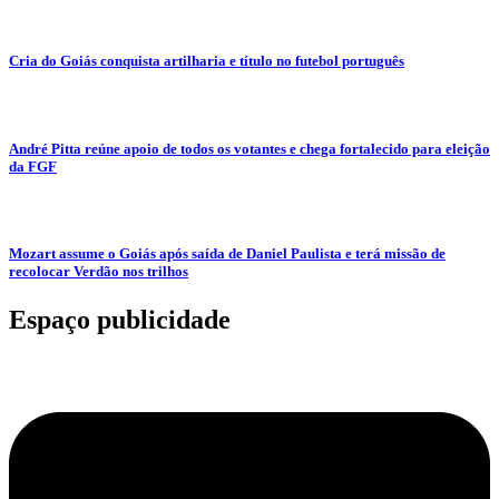
Cria do Goiás conquista artilharia e título no futebol português
André Pitta reúne apoio de todos os votantes e chega fortalecido para eleição
da FGF
Mozart assume o Goiás após saída de Daniel Paulista e terá missão de
recolocar Verdão nos trilhos
Espaço publicidade