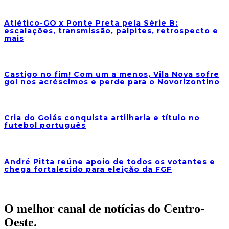
Atlético-GO x Ponte Preta pela Série B:
escalações, transmissão, palpites, retrospecto e
mais
Castigo no fim! Com um a menos, Vila Nova sofre
gol nos acréscimos e perde para o Novorizontino
Cria do Goiás conquista artilharia e título no
futebol português
André Pitta reúne apoio de todos os votantes e
chega fortalecido para eleição da FGF
O melhor canal de notícias do Centro-
Oeste.