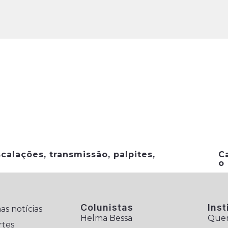
calações, transmissão, palpites,
C
o
Colunistas
Inst
as notícias
Helma Bessa
Que
rtes