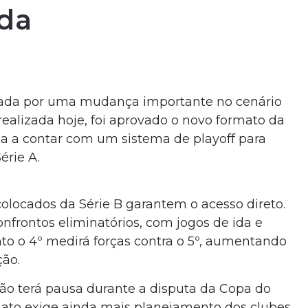
nda
marcada por uma mudança importante no cenário
ealizada hoje, foi aprovado o novo formato da
sa a contar com um sistema de playoff para
érie A.
colocados da Série B garantem o acesso direto.
nfrontos eliminatórios, com jogos de ida e
nto o 4º medirá forças contra o 5º, aumentando
ção.
ão terá pausa durante a disputa da Copa do
mato exige ainda mais planejamento dos clubes