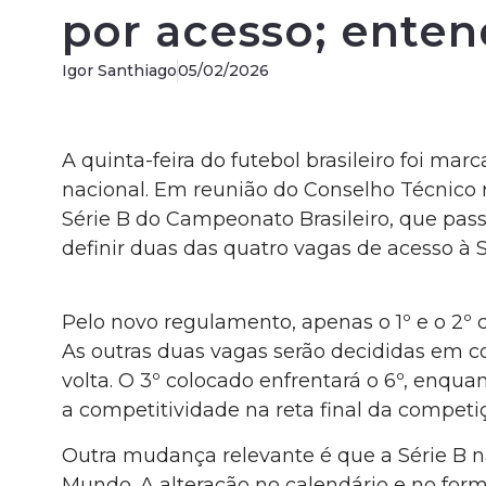
por acesso; ente
Igor Santhiago
05/02/2026
A quinta-feira do futebol brasileiro foi 
nacional. Em reunião do Conselho Técnico r
Série B do Campeonato Brasileiro, que pas
definir duas das quatro vagas de acesso à S
Pelo novo regulamento, apenas o 1º e o 2º 
As outras duas vagas serão decididas em co
volta. O 3º colocado enfrentará o 6º, enqua
a competitividade na reta final da competi
Outra mudança relevante é que a Série B n
Mundo. A alteração no calendário e no for