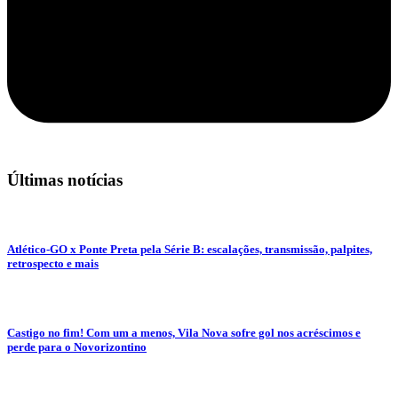
Últimas notícias
Atlético-GO x Ponte Preta pela Série B: escalações, transmissão, palpites,
retrospecto e mais
Castigo no fim! Com um a menos, Vila Nova sofre gol nos acréscimos e
perde para o Novorizontino