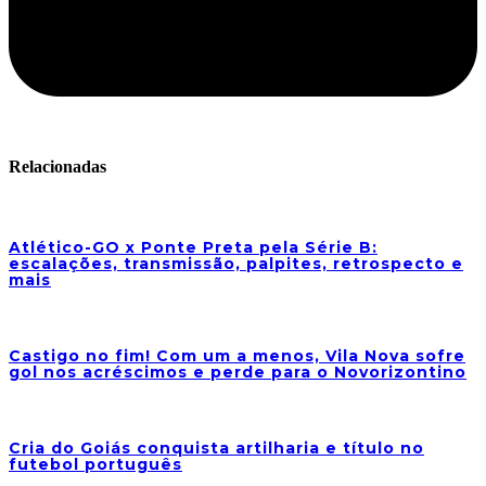
Relacionadas
Atlético-GO x Ponte Preta pela Série B:
escalações, transmissão, palpites, retrospecto e
mais
Castigo no fim! Com um a menos, Vila Nova sofre
gol nos acréscimos e perde para o Novorizontino
Cria do Goiás conquista artilharia e título no
futebol português