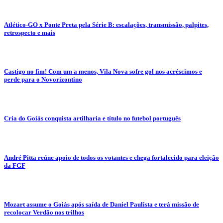
Atlético-GO x Ponte Preta pela Série B: escalações, transmissão, palpites,
retrospecto e mais
Castigo no fim! Com um a menos, Vila Nova sofre gol nos acréscimos e
perde para o Novorizontino
Cria do Goiás conquista artilharia e título no futebol português
André Pitta reúne apoio de todos os votantes e chega fortalecido para eleição
da FGF
Mozart assume o Goiás após saída de Daniel Paulista e terá missão de
recolocar Verdão nos trilhos