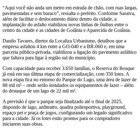
“Aqui você não anda um metro em estrada de chão, com ruas largas,
pavimentadas e sem buraco”, ressalta o prefeito. Conforme Saraiva,
além de facilitar o deslocamento diário dentro da cidade, a
implantação do asfalto viabilizou novas linhas de ônibus entre o
centro da cidade e as cidades de Goiânia e Aparecida de Goiânia.
Danilo Tavares, diretor da Localiza Urbanismo, detalhou que a
empresa asfaltou 4 km entre a GO-040 e a BR-060 e, em uma
parceria público-privada, viabilizou a ligação do pavimento asfáltico
que faltava para ligar à região sul do município.
Com capacidade para receber 3.650 famílias, o Reserva do Bosque
já está em sua última etapa de comercialização, com 350 lotes. A
nova etapa fica no entorno do Parque do Lago, uma área de lazer de
88 mil m² – onde serão instalados os equipamentos de lazer – além
do destaque de um lago de 22 mil m².
A previsão é que o parque seja finalizado até o final de 2025,
dispondo de lago, anfiteatro, quadra poliesportiva, playground,
espaço pet e praça de jogos, configurando um legado significativo
para a cidade. Já os lotes estão prontos para os compradores
iniciarem suas obras.