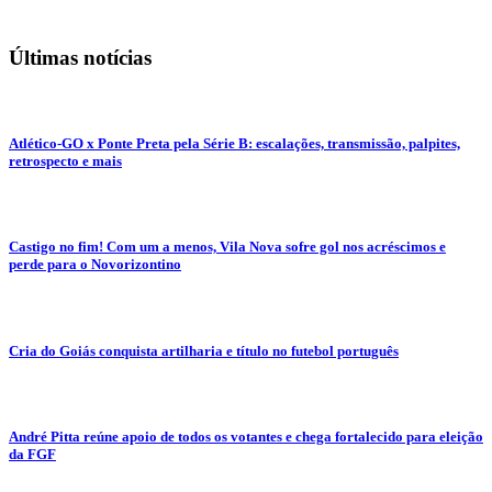
Últimas notícias
Atlético-GO x Ponte Preta pela Série B: escalações, transmissão, palpites,
retrospecto e mais
Castigo no fim! Com um a menos, Vila Nova sofre gol nos acréscimos e
perde para o Novorizontino
Cria do Goiás conquista artilharia e título no futebol português
André Pitta reúne apoio de todos os votantes e chega fortalecido para eleição
da FGF