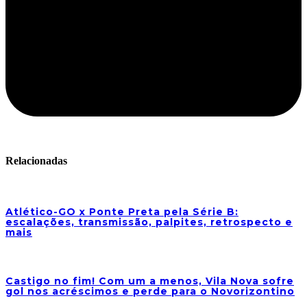
Relacionadas
Atlético-GO x Ponte Preta pela Série B:
escalações, transmissão, palpites, retrospecto e
mais
Castigo no fim! Com um a menos, Vila Nova sofre
gol nos acréscimos e perde para o Novorizontino