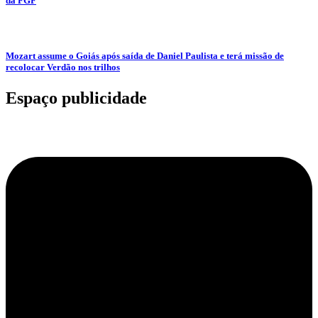
da FGF
Mozart assume o Goiás após saída de Daniel Paulista e terá missão de
recolocar Verdão nos trilhos
Espaço publicidade