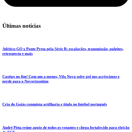
Últimas notícias
Atlético-GO x Ponte Preta pela Série B: escalações, transmissão, palpites,
retrospecto e mais
Castigo no fim! Com um a menos, Vila Nova sofre gol nos acréscimos e
perde para o Novorizontino
Cria do Goiás conquista artilharia e título no futebol português
André Pitta reúne apoio de todos os votantes e chega fortalecido para eleição