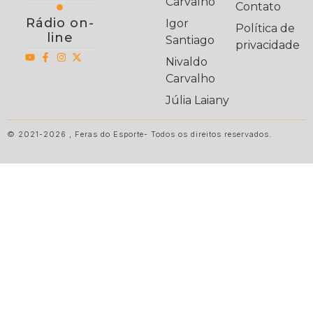
Carvalho
Contato
Rádio on-
Igor
Política de
line
Santiago
privacidade
Nivaldo
Carvalho
Júlia Laiany
© 2021-2026 , Feras do Esporte- Todos os direitos reservados.