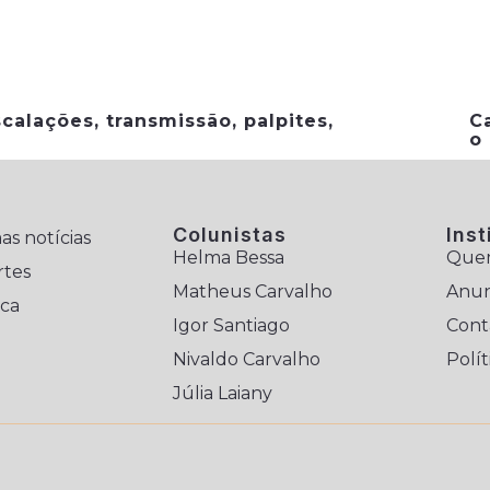
calações, transmissão, palpites,
C
o
Colunistas
Inst
as notícias
Helma Bessa
Que
rtes
Matheus Carvalho
Anun
ica
Igor Santiago
Cont
Nivaldo Carvalho
Polít
Júlia Laiany