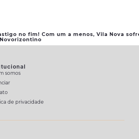
astigo no fim! Com um a menos, Vila Nova sofr
 Novorizontino
itucional
m somos
ciar
ato
ica de privacidade