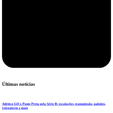
Últimas notícias
Atlético-GO x Ponte Preta pela Série B: escalações, transmissão, palpites,
retrospecto e mais