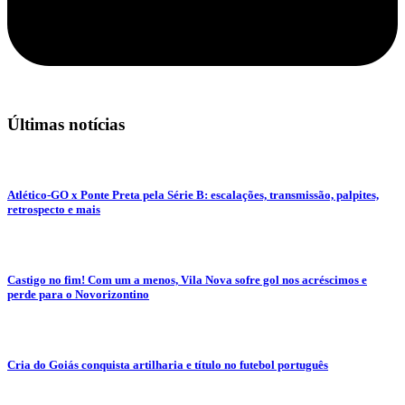
Últimas notícias
Atlético-GO x Ponte Preta pela Série B: escalações, transmissão, palpites,
retrospecto e mais
Castigo no fim! Com um a menos, Vila Nova sofre gol nos acréscimos e
perde para o Novorizontino
Cria do Goiás conquista artilharia e título no futebol português