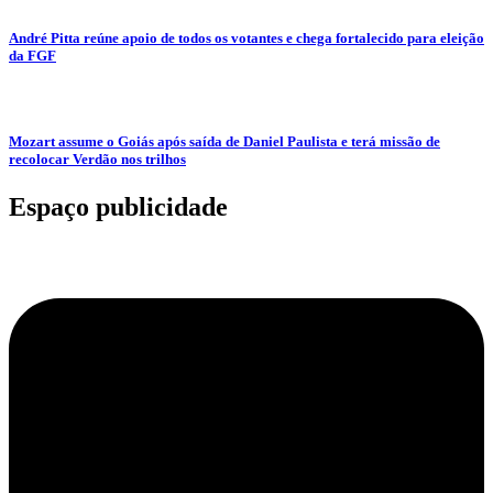
André Pitta reúne apoio de todos os votantes e chega fortalecido para eleição
da FGF
Mozart assume o Goiás após saída de Daniel Paulista e terá missão de
recolocar Verdão nos trilhos
Espaço publicidade