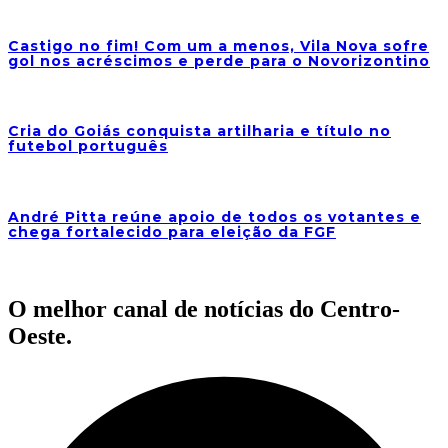
Castigo no fim! Com um a menos, Vila Nova sofre
gol nos acréscimos e perde para o Novorizontino
Cria do Goiás conquista artilharia e título no
futebol português
André Pitta reúne apoio de todos os votantes e
chega fortalecido para eleição da FGF
O melhor canal de notícias do Centro-
Oeste.