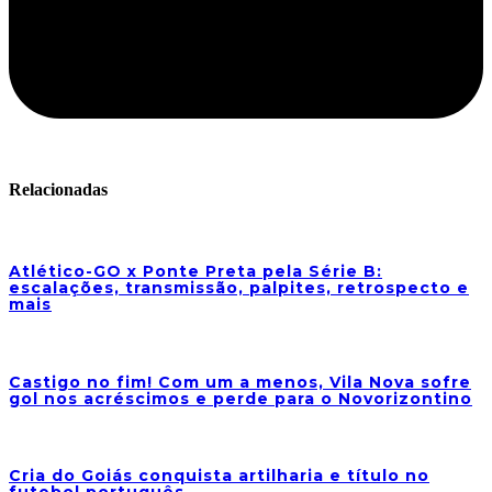
Relacionadas
Atlético-GO x Ponte Preta pela Série B:
escalações, transmissão, palpites, retrospecto e
mais
Castigo no fim! Com um a menos, Vila Nova sofre
gol nos acréscimos e perde para o Novorizontino
Cria do Goiás conquista artilharia e título no
futebol português