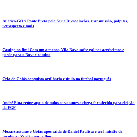
Atlético-GO x Ponte Preta pela Série B: escalações, transmissão, palpites,
retrospecto e mais
Castigo no fim! Com um a menos, Vila Nova sofre gol nos acréscimos e
perde para o Novorizontino
Cria do Goiás conquista artilharia e título no futebol português
André Pitta reúne apoio de todos os votantes e chega fortalecido para eleição
da FGF
Mozart assume o Goiás após saída de Daniel Paulista e terá missão de
recolocar Verdão nos trilhos