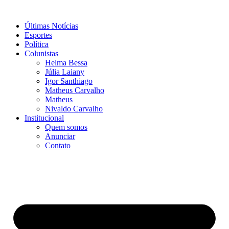
Ir
para
Últimas Notícias
o
Esportes
conteúdo
Política
Colunistas
Helma Bessa
Júlia Laiany
Igor Santhiago
Matheus Carvalho
Matheus
Nivaldo Carvalho
Institucional
Quem somos
Anunciar
Contato