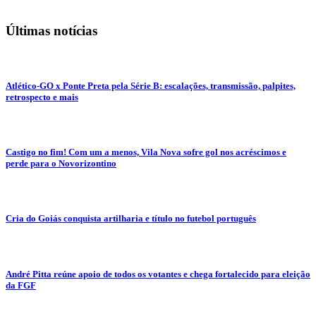
Últimas notícias
Atlético-GO x Ponte Preta pela Série B: escalações, transmissão, palpites,
retrospecto e mais
Castigo no fim! Com um a menos, Vila Nova sofre gol nos acréscimos e
perde para o Novorizontino
Cria do Goiás conquista artilharia e título no futebol português
André Pitta reúne apoio de todos os votantes e chega fortalecido para eleição
da FGF