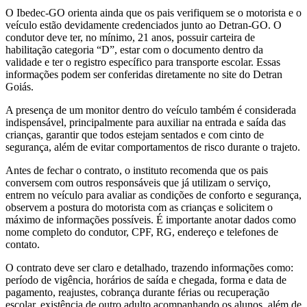
O Ibedec-GO orienta ainda que os pais verifiquem se o motorista e o
veículo estão devidamente credenciados junto ao Detran-GO. O
condutor deve ter, no mínimo, 21 anos, possuir carteira de
habilitação categoria “D”, estar com o documento dentro da
validade e ter o registro específico para transporte escolar. Essas
informações podem ser conferidas diretamente no site do Detran
Goiás.
A presença de um monitor dentro do veículo também é considerada
indispensável, principalmente para auxiliar na entrada e saída das
crianças, garantir que todos estejam sentados e com cinto de
segurança, além de evitar comportamentos de risco durante o trajeto.
Antes de fechar o contrato, o instituto recomenda que os pais
conversem com outros responsáveis que já utilizam o serviço,
entrem no veículo para avaliar as condições de conforto e segurança,
observem a postura do motorista com as crianças e solicitem o
máximo de informações possíveis. É importante anotar dados como
nome completo do condutor, CPF, RG, endereço e telefones de
contato.
O contrato deve ser claro e detalhado, trazendo informações como:
período de vigência, horários de saída e chegada, forma e data de
pagamento, reajustes, cobrança durante férias ou recuperação
escolar, existência de outro adulto acompanhando os alunos, além de