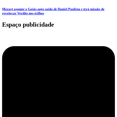
Mozart assume o Goiás após saída de Daniel Paulista e terá missão de
recolocar Verdão nos trilhos
Espaço publicidade