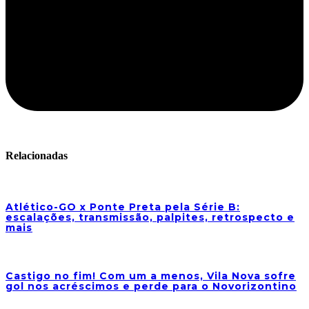
Relacionadas
Atlético-GO x Ponte Preta pela Série B:
escalações, transmissão, palpites, retrospecto e
mais
Castigo no fim! Com um a menos, Vila Nova sofre
gol nos acréscimos e perde para o Novorizontino