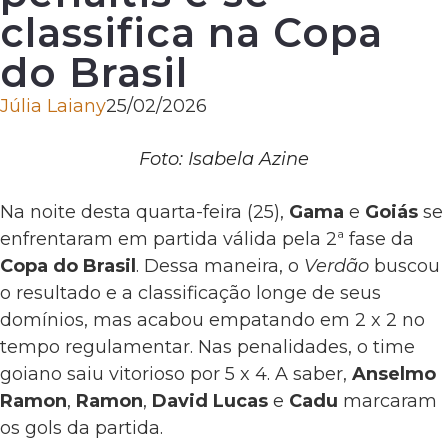
classifica na Copa
do Brasil
Júlia Laiany
25/02/2026
Foto: Isabela Azine
Na noite desta quarta-feira (25),
Gama
e
Goiás
se
enfrentaram em partida válida pela 2ª fase da
Copa do Brasil
. Dessa maneira, o
Verdão
buscou
o resultado e a classificação longe de seus
domínios, mas acabou empatando em 2 x 2 no
tempo regulamentar. Nas penalidades, o time
goiano saiu vitorioso por 5 x 4. A saber,
Anselmo
Ramon
,
Ramon
,
David Lucas
e
Cadu
marcaram
os gols da partida.