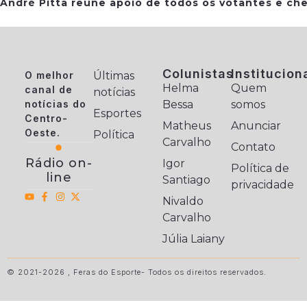
André Pitta reúne apoio de todos os votantes e che
Colunistas
Institucion
O melhor
Últimas
Helma
Quem
canal de
notícias
notícias do
Bessa
somos
Esportes
Centro-
Matheus
Anunciar
Oeste.
Política
Carvalho
Contato
Rádio on-
Igor
Política de
line
Santiago
privacidade
Nivaldo
Carvalho
Júlia Laiany
© 2021-2026 , Feras do Esporte- Todos os direitos reservados.