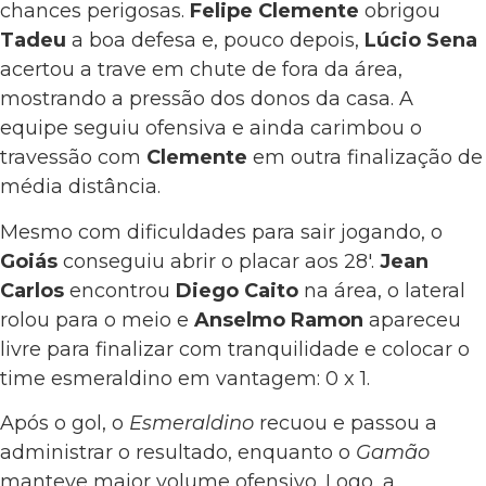
chances perigosas.
Felipe Clemente
obrigou
Tadeu
a boa defesa e, pouco depois,
Lúcio Sena
acertou a trave em chute de fora da área,
mostrando a pressão dos donos da casa. A
equipe seguiu ofensiva e ainda carimbou o
travessão com
Clemente
em outra finalização de
média distância.
Mesmo com dificuldades para sair jogando, o
Goiás
conseguiu abrir o placar aos 28′.
Jean
Carlos
encontrou
Diego Caito
na área, o lateral
rolou para o meio e
Anselmo Ramon
apareceu
livre para finalizar com tranquilidade e colocar o
time esmeraldino em vantagem: 0 x 1.
Após o gol, o
Esmeraldino
recuou e passou a
administrar o resultado, enquanto o
Gamão
manteve maior volume ofensivo. Logo, a