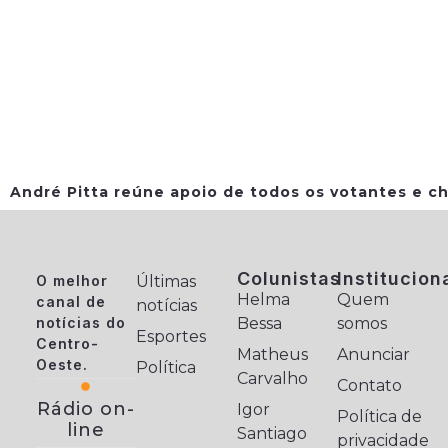
André Pitta reúne apoio de todos os votantes e ch
Colunistas
Institucion
O melhor
Últimas
Helma
Quem
canal de
notícias
notícias do
Bessa
somos
Esportes
Centro-
Matheus
Anunciar
Oeste.
Política
Carvalho
Contato
Rádio on-
Igor
Política de
line
Santiago
privacidade