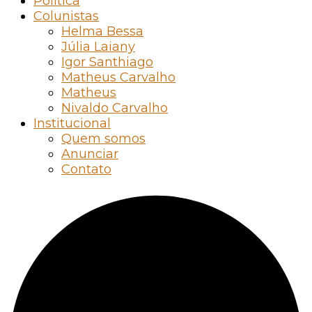
Política
Colunistas
Helma Bessa
Júlia Laiany
Igor Santhiago
Matheus Carvalho
Matheus
Nivaldo Carvalho
Institucional
Quem somos
Anunciar
Contato