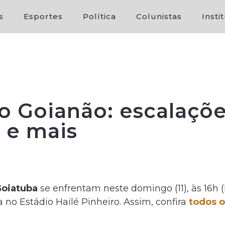
s
Esportes
Política
Colunistas
Insti
o Goianão: escalaçõe
o e mais
oiatuba
se enfrentam neste domingo (11), às 16h (
 no Estádio Hailé Pinheiro. Assim, confira
todos o