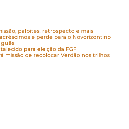
issão, palpites, retrospecto e mais
 acréscimos e perde para o Novorizontino
tuguês
talecido para eleição da FGF
rá missão de recolocar Verdão nos trilhos