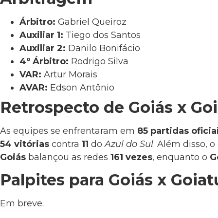
Árbitro:
Gabriel Queiroz
Auxiliar 1:
Tiego dos Santos
Auxiliar 2:
Danilo Bonifácio
4º Árbitro:
Rodrigo Silva
VAR:
Artur Morais
AVAR:
Edson Antônio
Retrospecto de Goiás x Go
As equipes se enfrentaram em
85 partidas oficia
54 vitórias
contra
11
do
Azul do Sul
. Além disso,
Goiás
balançou as redes
161 vezes
, enquanto o
G
Palpites para Goiás x Goia
Em breve.