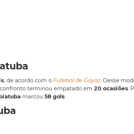
iatuba
is
, de acordo com o
Futebol de Goyaz
. Desse mod
 o confronto terminou empatado em
20 ocasiões
. 
oiatuba
marcou
58 gols
.
tuba