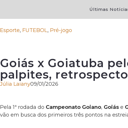
Últimas Notícia
Esporte
,
FUTEBOL
,
Pré-jogo
Goiás x Goiatuba pel
palpites, retrospect
Júlia Laiany
09/01/2026
Pela 1ª rodada do
Campeonato Goiano
,
Goiás
e
G
vão em busca dos primeiros três pontos na estreia