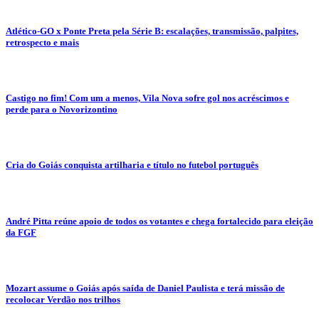
Atlético-GO x Ponte Preta pela Série B: escalações, transmissão, palpites,
retrospecto e mais
Castigo no fim! Com um a menos, Vila Nova sofre gol nos acréscimos e
perde para o Novorizontino
Cria do Goiás conquista artilharia e título no futebol português
André Pitta reúne apoio de todos os votantes e chega fortalecido para eleição
da FGF
Mozart assume o Goiás após saída de Daniel Paulista e terá missão de
recolocar Verdão nos trilhos