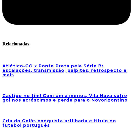
Relacionadas
Atlético-GO x Ponte Preta pela Série B:
escalações, transmissão, palpites, retrospecto e
mais
Castigo no fim! Com um a menos, Vila Nova sofre
gol nos acréscimos e perde para o Novorizontino
Cria do Goiás conquista artilharia e título no
futebol português