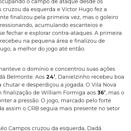
 ocupando o campo de ataque desde os
 cruzou da esquerda e Victor Hugo fez a
te finalizou pela primeira vez, mas o goleiro
pressionando, acumulando escanteios e
se fechar e explorar contra-ataques. A primeira
 recebeu na pequena área e finalizou de
Hugo, a melhor do jogo até então.
manteve o domínio e concentrou suas ações
dá Belmonte. Aos
24’
, Danielzinho recebeu boa
 chutar e desperdiçou a jogada. O Vila Nova
 finalização de William Formiga aos
36’
, mas o
nter a pressão. O jogo, marcado pelo forte
nda assim o CRB seguia mais presente no setor
.
: Léo Campos cruzou da esquerda, Dadá