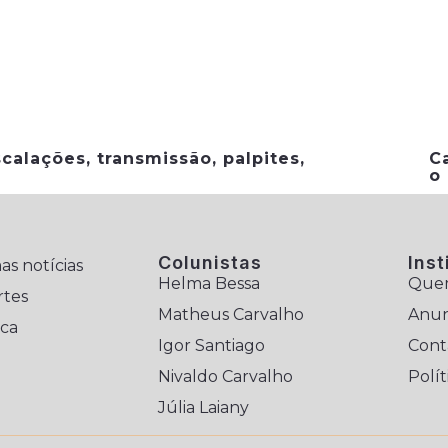
calações, transmissão, palpites,
C
o
Colunistas
Inst
as notícias
Helma Bessa
Que
rtes
Matheus Carvalho
Anun
ica
Igor Santiago
Cont
Nivaldo Carvalho
Polít
Júlia Laiany