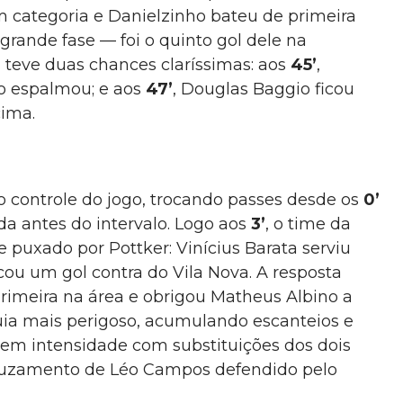
m categoria e Danielzinho bateu de primeira
 grande fase — foi o quinto gol dele na
 teve duas chances claríssimas: aos
45’
,
o espalmou; e aos
47’
, Douglas Baggio ficou
cima.
o controle do jogo, trocando passes desde os
0’
a antes do intervalo. Logo aos
3’
, o time da
puxado por Pottker: Vinícius Barata serviu
cou um gol contra do Vila Nova. A resposta
rimeira na área e obrigou Matheus Albino a
uia mais perigoso, acumulando escanteios e
 em intensidade com substituições dos dois
ruzamento de Léo Campos defendido pelo