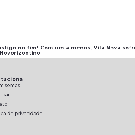
astigo no fim! Com um a menos, Vila Nova sofr
 Novorizontino
itucional
m somos
ciar
ato
ica de privacidade