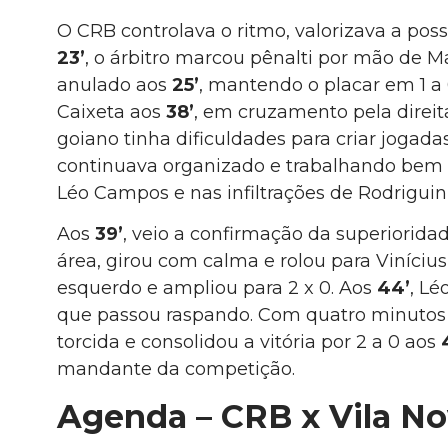
O CRB controlava o ritmo, valorizava a pos
23’
, o árbitro marcou pênalti por mão de M
anulado aos
25’
, mantendo o placar em 1 a
Caixeta aos
38’
, em cruzamento pela direi
goiano tinha dificuldades para criar jogada
continuava organizado e trabalhando bem 
Léo Campos e nas infiltrações de Rodriguin
Aos
39’
, veio a confirmação da superiorid
área, girou com calma e rolou para Viníciu
esquerdo e ampliou para 2 x 0. Aos
44’
, L
que passou raspando. Com quatro minutos 
torcida e consolidou a vitória por 2 a 0 aos
mandante da competição.
Agenda – CRB x Vila N