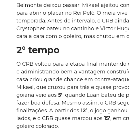
Belmonte deixou passar, Mikael ajeitou co
para abrir o placar no Rei Pelé. O meia vive
temporada. Antes do intervalo, o CRB ainda
Crystopher bateu no cantinho e Victor Hug
cara a cara com o goleiro, mas chutou em 
2° tempo
O CRB voltou para a etapa final mantendo 
e administrando bem a vantagem construíd
casa criou grande chance em contra-ataque 
Mikael, que cruzou para trás e quase provo
goiana veio aos
5’
, quando Luan bateu de p
fazer boa defesa. Mesmo assim, o CRB seg
finalizações. A partir dos
12’
, o jogo ganhou
lados, e o CRB quase marcou aos
15’
, em c
goleiro colorado.