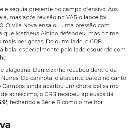
se e seguia presente no campo ofensivo. Aos
aia, mas após revisão no VAR o lance foi
 0. O Vila Nova ensaiou uma pressão com
ta que Matheus Albino defendeu, mas o time
s mais perigosas. Do outro lado, o CRB
a bola, especialmente pelo lado esquerdo com
ho.
ade alagoana: Danielzinho recebeu dentro da
s Nunes. De canhota, o atacante bateu no canto
éo Campos ainda acertou um chute belíssimo
de acréscimo, o CRB recebeu aplausos da
49’
, fechando a Série B como o melhor
ova