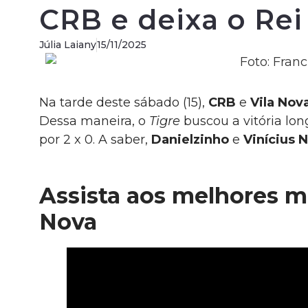
CRB e deixa o Rei
Júlia Laiany
15/11/2025
Na tarde deste sábado (15),
CRB
e
Vila Nov
Dessa maneira, o
Tigre
buscou a vitória l
por 2 x 0. A saber,
Danielzinho
e
Vinícius 
Assista aos melhores 
Nova