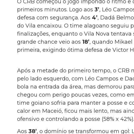
O CRB começou o jogo impondo o ritmo e
primeiros minutos. Logo aos
3’
, Léo Campos
defesa com segurança. Aos
4’
, Dadá Belmon
do Vila encaixou. O time alagoano seguiu 
finalizações, enquanto o Vila Nova tentava 
grande chance veio aos
18’
, quando Mikael
primeira, exigindo ótima defesa de Victor 
Após a metade do primeiro tempo, o CRB 
pelo lado esquerdo, com Léo Campos e Da
bola na entrada da área, mas demorou para
chegou com perigo poucas vezes, como em
time goiano sofria para manter a posse e co
calor em Maceió, ficou mais lento, mas ai
ofensivo e controlando a posse (58% x 42%)
Aos
38’
, o domínio se transformou em gol