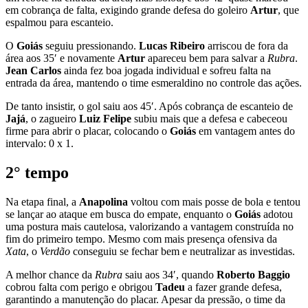
em cobrança de falta, exigindo grande defesa do goleiro
Artur
, que
espalmou para escanteio.
O
Goiás
seguiu pressionando.
Lucas Ribeiro
arriscou de fora da
área aos 35′ e novamente
Artur
apareceu bem para salvar a
Rubra
.
Jean Carlos
ainda fez boa jogada individual e sofreu falta na
entrada da área, mantendo o time esmeraldino no controle das ações.
De tanto insistir, o gol saiu aos 45′. Após cobrança de escanteio de
Jajá
, o zagueiro
Luiz Felipe
subiu mais que a defesa e cabeceou
firme para abrir o placar, colocando o
Goiás
em vantagem antes do
intervalo: 0 x 1.
2° tempo
Na etapa final, a
Anapolina
voltou com mais posse de bola e tentou
se lançar ao ataque em busca do empate, enquanto o
Goiás
adotou
uma postura mais cautelosa, valorizando a vantagem construída no
fim do primeiro tempo. Mesmo com mais presença ofensiva da
Xata
, o
Verdão
conseguiu se fechar bem e neutralizar as investidas.
A melhor chance da
Rubra
saiu aos 34′, quando
Roberto Baggio
cobrou falta com perigo e obrigou
Tadeu
a fazer grande defesa,
garantindo a manutenção do placar. Apesar da pressão, o time da