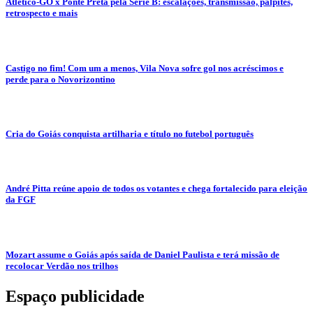
Atlético-GO x Ponte Preta pela Série B: escalações, transmissão, palpites,
retrospecto e mais
Castigo no fim! Com um a menos, Vila Nova sofre gol nos acréscimos e
perde para o Novorizontino
Cria do Goiás conquista artilharia e título no futebol português
André Pitta reúne apoio de todos os votantes e chega fortalecido para eleição
da FGF
Mozart assume o Goiás após saída de Daniel Paulista e terá missão de
recolocar Verdão nos trilhos
Espaço publicidade