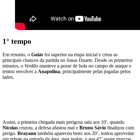
1° tempo
Em resumo, o
Goiás
foi superior na etapa inicial e criou as
principais chances da partida no Jonas Duarte. Desde os primeiros
minutos, o
Verdão
manteve a posse de bola no campo de ataque e
tentou envolver a
Anapolina
, principalmente pelas jogadas pelos
lados.
Assim, a primeira chegada mais perigosa saiu aos 10′, quando
Nicolas
cruzou, a defesa afastou mal e
Bruno
Sávio
finalizou com
perigo.
Brayann
também apareceu bem: aos 20’, tentou aproveitar
um rebote na entrada da área, mas isolou, e aos 42’ quase marcou