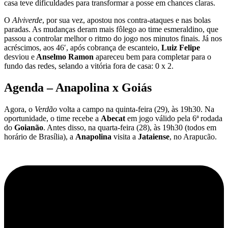
casa teve dificuldades para transformar a posse em chances claras.
O
Alviverde
, por sua vez, apostou nos contra-ataques e nas bolas
paradas. As mudanças deram mais fôlego ao time esmeraldino, que
passou a controlar melhor o ritmo do jogo nos minutos finais. Já nos
acréscimos, aos 46′, após cobrança de escanteio,
Luiz Felipe
desviou e
Anselmo Ramon
apareceu bem para completar para o
fundo das redes, selando a vitória fora de casa: 0 x 2.
Agenda – Anapolina x Goiás
Agora, o
Verdão
volta a campo na quinta-feira (29), às 19h30. Na
oportunidade, o time recebe a
Abecat
em jogo válido pela 6ª rodada
do
Goianão
. Antes disso, na quarta-feira (28), às 19h30 (todos em
horário de Brasília), a
Anapolina
visita a
Jataiense
, no Arapucão.