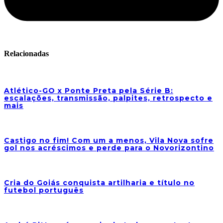
Relacionadas
Atlético-GO x Ponte Preta pela Série B:
escalações, transmissão, palpites, retrospecto e
mais
Castigo no fim! Com um a menos, Vila Nova sofre
gol nos acréscimos e perde para o Novorizontino
Cria do Goiás conquista artilharia e título no
futebol português