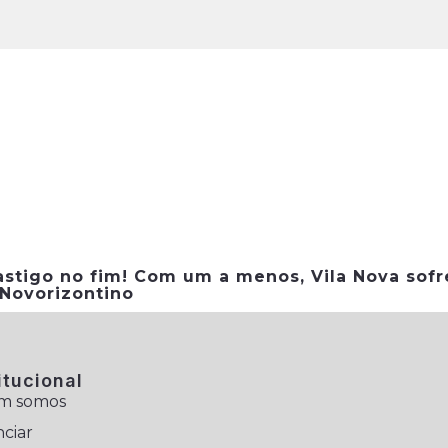
astigo no fim! Com um a menos, Vila Nova sofr
 Novorizontino
itucional
m somos
ciar