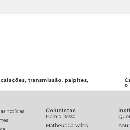
calações, transmissão, palpites,
C
o
Colunistas
Inst
as notícias
Helma Bessa
Que
rtes
Matheus Carvalho
Anun
ica