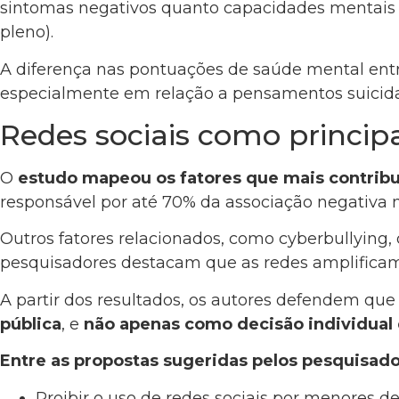
sintomas negativos quanto capacidades mentais p
pleno).
A diferença nas pontuações de saúde mental entre
especialmente em relação a pensamentos suicida
Redes sociais como principa
O
estudo mapeou os fatores que mais contrib
responsável por até 70% da associação negativa n
Outros fatores relacionados, como cyberbullying, 
pesquisadores destacam que as redes amplificam
A partir dos resultados, os autores defendem que
pública
, e
não apenas como decisão individual 
Entre as propostas sugeridas pelos pesquisado
Proibir o uso de redes sociais por menores d