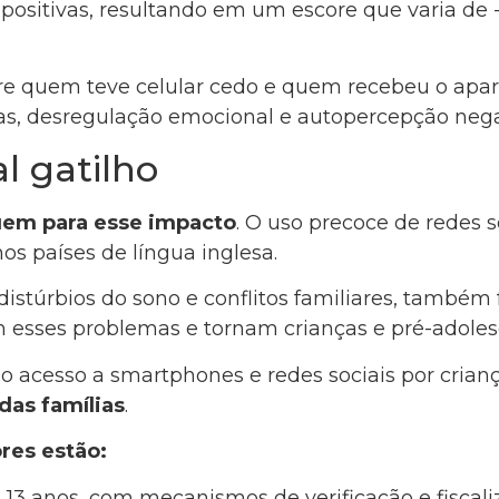
ositivas, resultando em um escore que varia de -
 quem teve celular cedo e quem recebeu o aparelh
s, desregulação emocional e autopercepção nega
l gatilho
uem para esse impacto
.
O uso precoce de redes s
os países de língua inglesa.
distúrbios do sono e conflitos familiares, também
 esses problemas e tornam crianças e pré-adole
 o acesso a smartphones e redes sociais por cria
das famílias
.
res estão:
e 13 anos, com mecanismos de verificação e fiscali