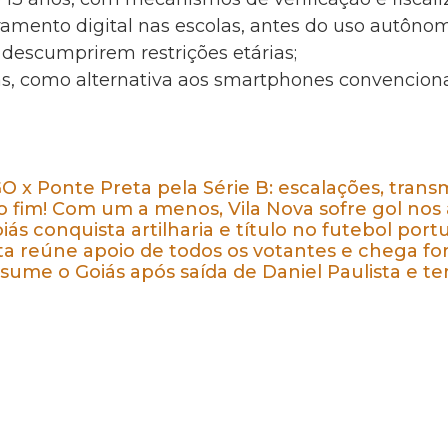
amento digital nas escolas, antes do uso autônom
descumprirem restrições etárias;
as, como alternativa aos smartphones convenciona
GO x Ponte Preta pela Série B: escalações, transm
o fim! Com um a menos, Vila Nova sofre gol nos
oiás conquista artilharia e título no futebol por
ta reúne apoio de todos os votantes e chega for
sume o Goiás após saída de Daniel Paulista e te