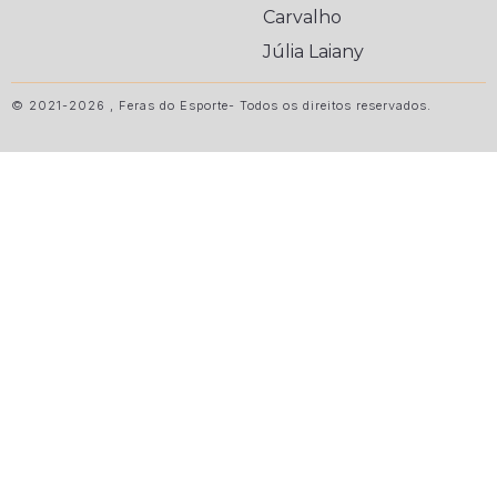
Carvalho
Júlia Laiany
© 2021-2026 , Feras do Esporte- Todos os direitos reservados.