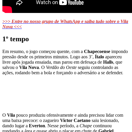
>>> Entre no nosso grupo de WhatsApp e saiba tudo sobre o Vila
Nova <<<
1º tempo
Em resumo, o jogo começou quente, com a
Chapecoense
impondo
pressão desde os primeiros minutos. Logo aos 3’,
Ítalo
apareceu
livre após jogada ensaiada, mas parou em defesaça de
Halls
, que
salvou o
Vila Nova
. O
Verdão do Oeste
seguiu controlando as
ações, rodando bem a bola e forçando o adversário a se defender.
O
Vila
pouco produziu ofensivamente e ainda precisou lidar com
uma baixa precoce: o zagueiro
Victor Caetano
saiu lesionado,
dando lugar a
Everton
. Nesse período, a
Chape
continuou
rondando a área e quase abriu o placar em chute de
Gabriel