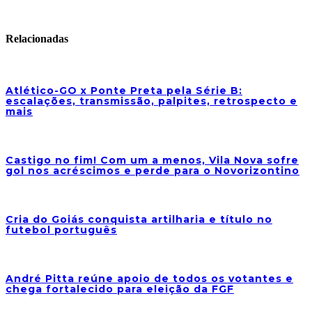
Relacionadas
Atlético-GO x Ponte Preta pela Série B:
escalações, transmissão, palpites, retrospecto e
mais
Castigo no fim! Com um a menos, Vila Nova sofre
gol nos acréscimos e perde para o Novorizontino
Cria do Goiás conquista artilharia e título no
futebol português
André Pitta reúne apoio de todos os votantes e
chega fortalecido para eleição da FGF