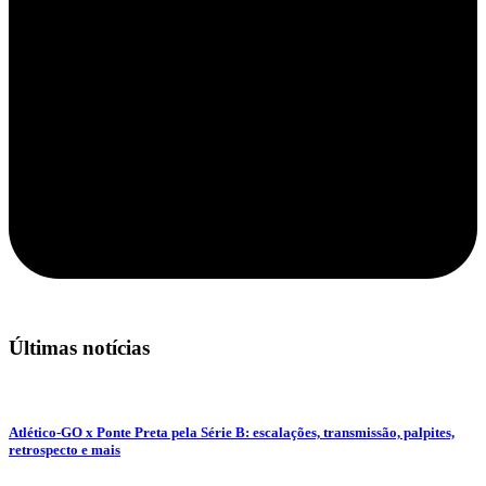
Últimas notícias
Atlético-GO x Ponte Preta pela Série B: escalações, transmissão, palpites,
retrospecto e mais