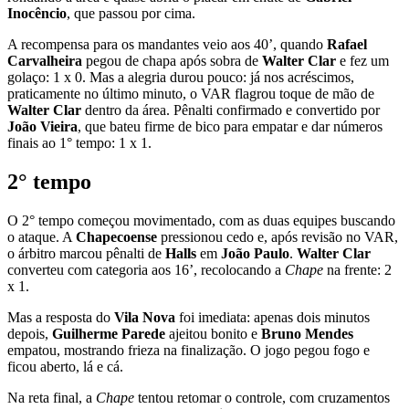
Inocêncio
, que passou por cima.
A recompensa para os mandantes veio aos 40’, quando
Rafael
Carvalheira
pegou de chapa após sobra de
Walter
Clar
e fez um
golaço: 1 x 0. Mas a alegria durou pouco: já nos acréscimos,
praticamente no último minuto, o VAR flagrou toque de mão de
Walter Clar
dentro da área. Pênalti confirmado e convertido por
João Vieira
, que bateu firme de bico para empatar e dar números
finais ao 1° tempo: 1 x 1.
2° tempo
O 2° tempo começou movimentado, com as duas equipes buscando
o ataque. A
Chapecoense
pressionou cedo e, após revisão no VAR,
o árbitro marcou pênalti de
Halls
em
João Paulo
.
Walter Clar
converteu com categoria aos 16’, recolocando a
Chape
na frente: 2
x 1.
Mas a resposta do
Vila Nova
foi imediata: apenas dois minutos
depois,
Guilherme Parede
ajeitou bonito e
Bruno
Mendes
empatou, mostrando frieza na finalização. O jogo pegou fogo e
ficou aberto, lá e cá.
Na reta final, a
Chape
tentou retomar o controle, com cruzamentos