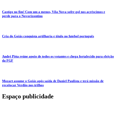
Castigo no fim! Com um a menos, Vila Nova sofre gol nos acréscimos e
perde para o Novorizontino
Cria do Goiás conquista artilharia e título no futebol português
André Pitta reúne apoio de todos os votantes e chega fortalecido para eleição
da FGF
Mozart assume o Goiás após saída de Daniel Paulista e terá missão de
recolocar Verdão nos trilhos
Espaço publicidade