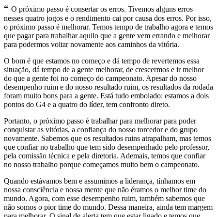
“
O próximo passo é consertar os erros. Tivemos alguns erros
nesses quatro jogos e o rendimento cai por causa dos erros. Por isso,
o próximo passo é melhorar. Temos tempo de trabalho agora e temos
que pagar para trabalhar aquilo que a gente vem errando e melhorar
para podermos voltar novamente aos caminhos da vitória.
O bom é que estamos no começo e dá tempo de revertemos essa
situação, dá tempo de a gente melhorar, de crescermos e ir melhor
do que a gente foi no começo do campeonato. Apesar do nosso
desempenho ruim e do nosso resultado ruim, os resultados da rodada
foram muito bons para a gente. Está tudo embolado: estamos a dois
pontos do G4 e a quatro do líder, tem confronto direto.
Portanto, o próximo passo é trabalhar para melhorar para poder
conquistar as vitórias, a confiança do nosso torcedor e do grupo
novamente. Sabemos que os resultados ruins atrapalham, mas temos
que confiar no trabalho que tem sido desempenhado pelo professor,
pela comissão técnica e pela diretoria. Ademais, temos que confiar
no nosso trabalho porque começamos muito bem o campeonato.
Quando estávamos bem e assumimos a liderança, tínhamos em
nossa consciência e nossa mente que não éramos o melhor time do
mundo. Agora, com esse desempenho ruim, também sabemos que
não somos o pior time do mundo. Dessa maneira, ainda tem margem
para melhorar. O sinal de alerta tem que estar ligado e temos que