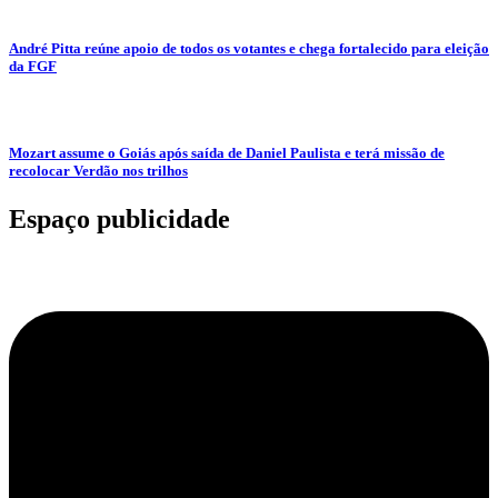
André Pitta reúne apoio de todos os votantes e chega fortalecido para eleição
da FGF
Mozart assume o Goiás após saída de Daniel Paulista e terá missão de
recolocar Verdão nos trilhos
Espaço publicidade