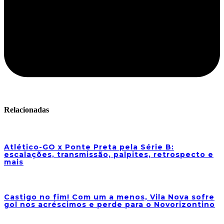
Relacionadas
Atlético-GO x Ponte Preta pela Série B:
escalações, transmissão, palpites, retrospecto e
mais
Castigo no fim! Com um a menos, Vila Nova sofre
gol nos acréscimos e perde para o Novorizontino