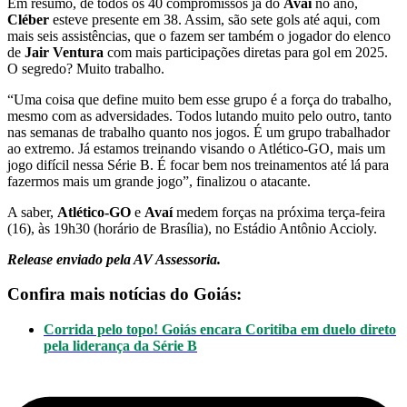
Em resumo, de todos os 40 compromissos já do
Avaí
no ano,
Cléber
esteve presente em 38. Assim, são sete gols até aqui, com
mais seis assistências, que o fazem ser também o jogador do elenco
de
Jair Ventura
com mais participações diretas para gol em 2025.
O segredo? Muito trabalho.
“Uma coisa que define muito bem esse grupo é a força do trabalho,
mesmo com as adversidades. Todos lutando muito pelo outro, tanto
nas semanas de trabalho quanto nos jogos. É um grupo trabalhador
ao extremo. Já estamos treinando visando o Atlético-GO, mais um
jogo difícil nessa Série B. É focar bem nos treinamentos até lá para
fazermos mais um grande jogo”, finalizou o atacante.
A saber,
Atlético-GO
e
Avaí
medem forças na próxima terça-feira
(16), às 19h30 (horário de Brasília), no Estádio Antônio Accioly.
Release enviado pela AV Assessoria.
Confira mais notícias do Goiás:
Corrida pelo topo! Goiás encara Coritiba em duelo direto
pela liderança da Série B