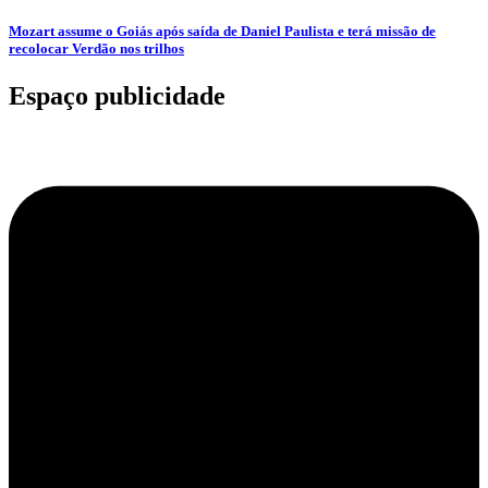
Mozart assume o Goiás após saída de Daniel Paulista e terá missão de
recolocar Verdão nos trilhos
Espaço publicidade