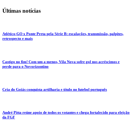
Últimas notícias
Atlético-GO x Ponte Preta pela Série B: escalações, transmissão, palpites,
retrospecto e mais
Castigo no fim! Com um a menos, Vila Nova sofre gol nos acréscimos e
perde para o Novorizontino
Cria do Goiás conquista artilharia e título no futebol português
André Pitta reúne apoio de todos os votantes e chega fortalecido para eleição
da FGF