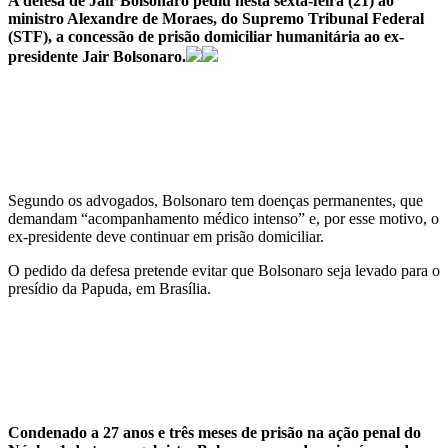
A defesa de Jair Bolsonaro pediu nesta sexta-feira (21) ao
ministro Alexandre de Moraes, do Supremo Tribunal Federal
(STF), a concessão de prisão domiciliar humanitária ao ex-
presidente Jair Bolsonaro.
Segundo os advogados, Bolsonaro tem doenças permanentes, que
demandam “acompanhamento médico intenso” e, por esse motivo, o
ex-presidente deve continuar em prisão domiciliar.
O pedido da defesa pretende evitar que Bolsonaro seja levado para o
presídio da Papuda, em Brasília.
Condenado a 27 anos e três meses de prisão na ação penal do