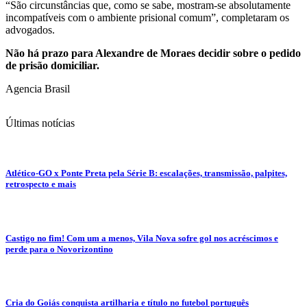
“São circunstâncias que, como se sabe, mostram-se absolutamente
incompatíveis com o ambiente prisional comum”, completaram os
advogados.
Não há prazo para Alexandre de Moraes decidir sobre o pedido
de prisão domiciliar.
Agencia Brasil
Últimas notícias
Atlético-GO x Ponte Preta pela Série B: escalações, transmissão, palpites,
retrospecto e mais
Castigo no fim! Com um a menos, Vila Nova sofre gol nos acréscimos e
perde para o Novorizontino
Cria do Goiás conquista artilharia e título no futebol português