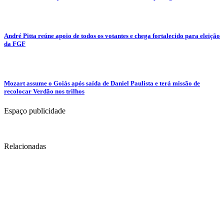
André Pitta reúne apoio de todos os votantes e chega fortalecido para eleição
da FGF
Mozart assume o Goiás após saída de Daniel Paulista e terá missão de
recolocar Verdão nos trilhos
Espaço publicidade
Relacionadas