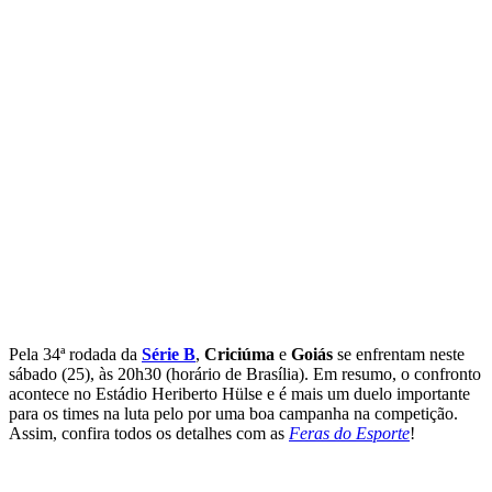
Pela 34ª rodada da
Série B
,
Criciúma
e
Goiás
se enfrentam neste
sábado (25), às 20h30 (horário de Brasília). Em resumo, o confronto
acontece no Estádio Heriberto Hülse e é mais um duelo importante
para os times na luta pelo por uma boa campanha na competição.
Assim, confira todos os detalhes com as
Feras do Esporte
!