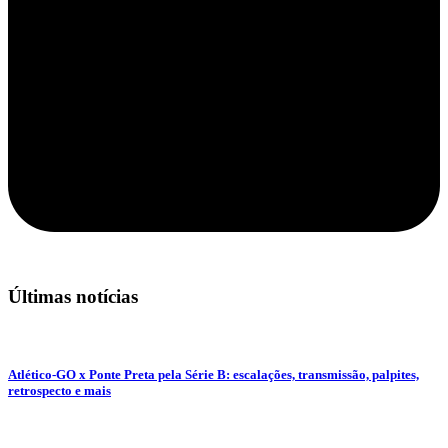
Últimas notícias
Atlético-GO x Ponte Preta pela Série B: escalações, transmissão, palpites,
retrospecto e mais