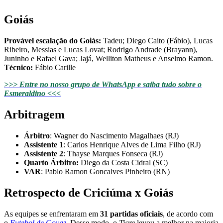
Goiás
Provável escalação do Goiás:
Tadeu; Diego Caito (Fábio), Lucas
Ribeiro, Messias e Lucas Lovat; Rodrigo Andrade (Brayann),
Juninho e Rafael Gava; Jajá, Welliton Matheus e Anselmo Ramon.
Técnico:
Fábio Carille
>>> Entre no nosso grupo de WhatsApp e saiba tudo sobre o
Esmeraldino <<<
Arbitragem
Árbitro
: Wagner do Nascimento Magalhaes (RJ)
Assistente 1
: Carlos Henrique Alves de Lima Filho (RJ)
Assistente 2
: Thayse Marques Fonseca (RJ)
Quarto Árbitro:
Diego da Costa Cidral (SC)
VAR
: Pablo Ramon Goncalves Pinheiro (RN)
Retrospecto de Criciúma x Goiás
As equipes se enfrentaram em
31 partidas oficiais
, de acordo com
o
Futebol
de Goyaz
. Desse modo, o
Tigre
levou a melhor na maioria