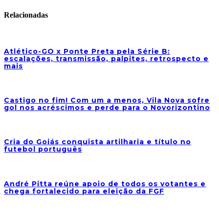
Relacionadas
Atlético-GO x Ponte Preta pela Série B:
escalações, transmissão, palpites, retrospecto e
mais
Castigo no fim! Com um a menos, Vila Nova sofre
gol nos acréscimos e perde para o Novorizontino
Cria do Goiás conquista artilharia e título no
futebol português
André Pitta reúne apoio de todos os votantes e
chega fortalecido para eleição da FGF