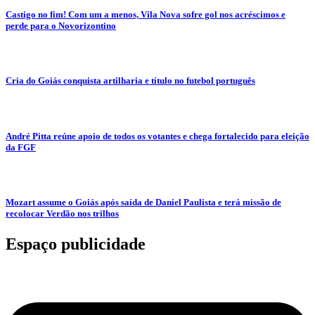
Castigo no fim! Com um a menos, Vila Nova sofre gol nos acréscimos e
perde para o Novorizontino
Cria do Goiás conquista artilharia e título no futebol português
André Pitta reúne apoio de todos os votantes e chega fortalecido para eleição
da FGF
Mozart assume o Goiás após saída de Daniel Paulista e terá missão de
recolocar Verdão nos trilhos
Espaço publicidade