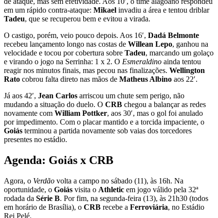
de ataque, mas sem efetividade. Aos 10′, o time alagoano respondeu
em um rápido contra-ataque:
Mikael
invadiu a área e tentou driblar
Tadeu
, que se recuperou bem e evitou a virada.
O castigo, porém, veio pouco depois. Aos 16′,
Dadá Belmonte
recebeu lançamento longo nas costas de
Willean Lepo
, ganhou na
velocidade e tocou por cobertura sobre
Tadeu
, marcando um golaço
e virando o jogo na Serrinha: 1 x 2. O
Esmeraldino
ainda tentou
reagir nos minutos finais, mas pecou nas finalizações.
Wellington
Rato
cobrou falta direto nas mãos de
Matheus Albino
aos 22′.
Já aos 42′,
Jean Carlos
arriscou um chute sem perigo, não
mudando a situação do duelo. O
CRB
chegou a balançar as redes
novamente com
William Pottker
, aos 30′, mas o gol foi anulado
por impedimento. Com o placar mantido e a torcida impaciente, o
Goiás
terminou a partida novamente sob vaias dos torcedores
presentes no estádio.
Agenda: Goiás x CRB
Agora, o
Verdão
volta a campo no sábado (11), às 16h. Na
oportunidade, o
Goiás
visita o
Athletic
em jogo válido pela 32ª
rodada da
Série B
. Por fim, na segunda-feira (13), às 21h30 (todos
em horário de Brasília), o
CRB
recebe a
Ferroviária
, no Estádio
Rei Pelé.