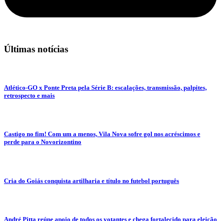
Últimas notícias
Atlético-GO x Ponte Preta pela Série B: escalações, transmissão, palpites,
retrospecto e mais
Castigo no fim! Com um a menos, Vila Nova sofre gol nos acréscimos e
perde para o Novorizontino
Cria do Goiás conquista artilharia e título no futebol português
André Pitta reúne apoio de todos os votantes e chega fortalecido para eleição