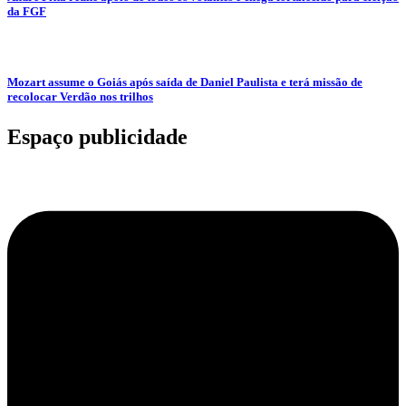
da FGF
Mozart assume o Goiás após saída de Daniel Paulista e terá missão de
recolocar Verdão nos trilhos
Espaço publicidade