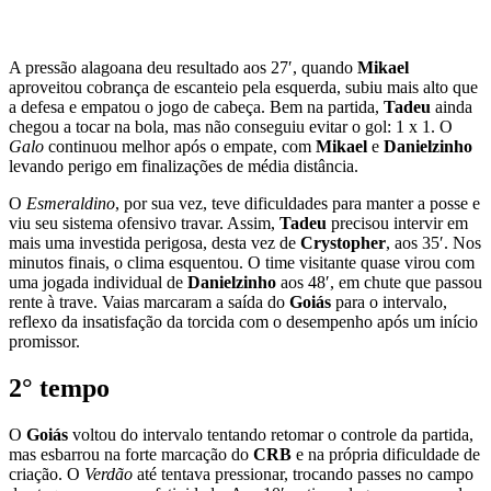
A pressão alagoana deu resultado aos 27′, quando
Mikael
aproveitou cobrança de escanteio pela esquerda, subiu mais alto que
a defesa e empatou o jogo de cabeça. Bem na partida,
Tadeu
ainda
chegou a tocar na bola, mas não conseguiu evitar o gol: 1 x 1. O
Galo
continuou melhor após o empate, com
Mikael
e
Danielzinho
levando perigo em finalizações de média distância.
O
Esmeraldino
, por sua vez, teve dificuldades para manter a posse e
viu seu sistema ofensivo travar. Assim,
Tadeu
precisou intervir em
mais uma investida perigosa, desta vez de
Crystopher
, aos 35′. Nos
minutos finais, o clima esquentou. O time visitante quase virou com
uma jogada individual de
Danielzinho
aos 48′, em chute que passou
rente à trave. Vaias marcaram a saída do
Goiás
para o intervalo,
reflexo da insatisfação da torcida com o desempenho após um início
promissor.
2° tempo
O
Goiás
voltou do intervalo tentando retomar o controle da partida,
mas esbarrou na forte marcação do
CRB
e na própria dificuldade de
criação. O
Verdão
até tentava pressionar, trocando passes no campo