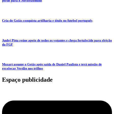
perde para o Novorizontino
Cria do Goiás conquista artilharia e título no futebol português
André Pitta reúne apoio de todos os votantes e chega fortalecido para eleição
da FGF
Mozart assume o Goiás após saída de Daniel Paulista e terá missão de
recolocar Verdão nos trilhos
Espaço publicidade