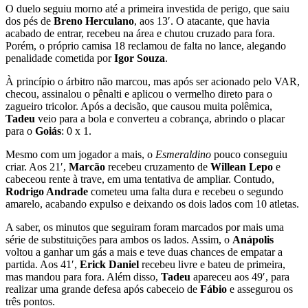
O duelo seguiu morno até a primeira investida de perigo, que saiu
dos pés de
Breno Herculano
, aos 13′. O atacante, que havia
acabado de entrar, recebeu na área e chutou cruzado para fora.
Porém, o próprio camisa 18 reclamou de falta no lance, alegando
penalidade cometida por
Igor Souza
.
À princípio o árbitro não marcou, mas após ser acionado pelo VAR,
checou, assinalou o pênalti e aplicou o vermelho direto para o
zagueiro tricolor. Após a decisão, que causou muita polêmica,
Tadeu
veio para a bola e converteu a cobrança, abrindo o placar
para o
Goiás
: 0 x 1.
Mesmo com um jogador a mais, o
Esmeraldino
pouco conseguiu
criar. Aos 21′,
Marcão
recebeu cruzamento de
Willean Lepo
e
cabeceou rente à trave, em uma tentativa de ampliar. Contudo,
Rodrigo Andrade
cometeu uma falta dura e recebeu o segundo
amarelo, acabando expulso e deixando os dois lados com 10 atletas.
A saber, os minutos que seguiram foram marcados por mais uma
série de substituições para ambos os lados. Assim, o
Anápolis
voltou a ganhar um gás a mais e teve duas chances de empatar a
partida. Aos 41′,
Erick Daniel
recebeu livre e bateu de primeira,
mas mandou para fora. Além disso,
Tadeu
apareceu aos 49′, para
realizar uma grande defesa após cabeceio de
Fábio
e assegurou os
três pontos.