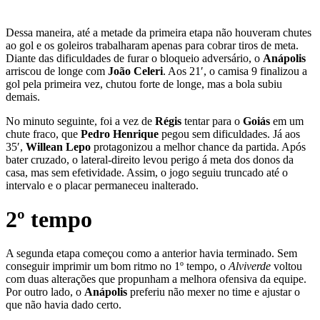
Dessa maneira, até a metade da primeira etapa não houveram chutes
ao gol e os goleiros trabalharam apenas para cobrar tiros de meta.
Diante das dificuldades de furar o bloqueio adversário, o
Anápolis
arriscou de longe com
João Celeri
. Aos 21′, o camisa 9 finalizou a
gol pela primeira vez, chutou forte de longe, mas a bola subiu
demais.
No minuto seguinte, foi a vez de
Régis
tentar para o
Goiás
em um
chute fraco, que
Pedro Henrique
pegou sem dificuldades. Já aos
35′,
Willean Lepo
protagonizou a melhor chance da partida. Após
bater cruzado, o lateral-direito levou perigo á meta dos donos da
casa, mas sem efetividade. Assim, o jogo seguiu truncado até o
intervalo e o placar permaneceu inalterado.
2º tempo
A segunda etapa começou como a anterior havia terminado. Sem
conseguir imprimir um bom ritmo no 1º tempo, o
Alviverde
voltou
com duas alterações que propunham a melhora ofensiva da equipe.
Por outro lado, o
Anápolis
preferiu não mexer no time e ajustar o
que não havia dado certo.