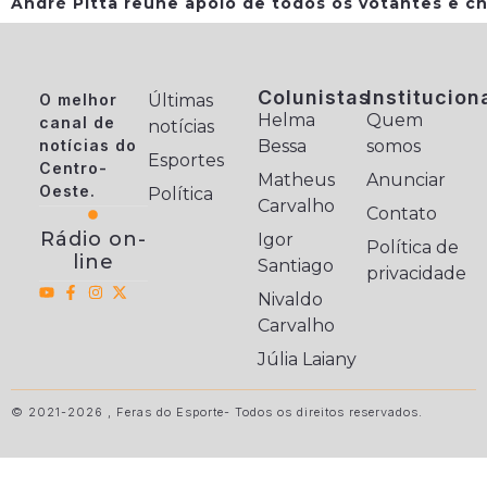
André Pitta reúne apoio de todos os votantes e ch
Colunistas
Institucion
O melhor
Últimas
Helma
Quem
canal de
notícias
notícias do
Bessa
somos
Esportes
Centro-
Matheus
Anunciar
Oeste.
Política
Carvalho
Contato
Rádio on-
Igor
Política de
line
Santiago
privacidade
Nivaldo
Carvalho
Júlia Laiany
© 2021-2026 , Feras do Esporte- Todos os direitos reservados.