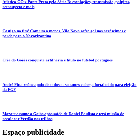
Atlético-GO x Ponte Preta pela Série B: escalações, transmissão, palpites,
retrospecto e mais
Castigo no fim! Com um a menos, Vila Nova sofre gol nos acréscimos e
perde para o Novorizontino
Cria do Goiás conquista artilharia e título no futebol português
André Pitta reúne apoio de todos os votantes e chega fortalecido para eleição
da FGF
Mozart assume o Goiás após saída de Daniel Paulista e terá missão de
recolocar Verdão nos trilhos
Espaço publicidade