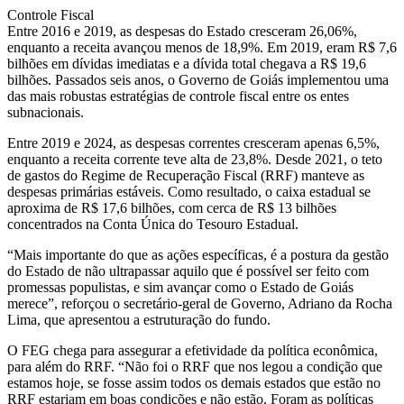
Controle Fiscal
Entre 2016 e 2019, as despesas do Estado cresceram 26,06%,
enquanto a receita avançou menos de 18,9%. Em 2019, eram R$ 7,6
bilhões em dívidas imediatas e a dívida total chegava a R$ 19,6
bilhões. Passados seis anos, o Governo de Goiás implementou uma
das mais robustas estratégias de controle fiscal entre os entes
subnacionais.
Entre 2019 e 2024, as despesas correntes cresceram apenas 6,5%,
enquanto a receita corrente teve alta de 23,8%. Desde 2021, o teto
de gastos do Regime de Recuperação Fiscal (RRF) manteve as
despesas primárias estáveis. Como resultado, o caixa estadual se
aproxima de R$ 17,6 bilhões, com cerca de R$ 13 bilhões
concentrados na Conta Única do Tesouro Estadual.
“Mais importante do que as ações específicas, é a postura da gestão
do Estado de não ultrapassar aquilo que é possível ser feito com
promessas populistas, e sim avançar como o Estado de Goiás
merece”, reforçou o secretário-geral de Governo, Adriano da Rocha
Lima, que apresentou a estruturação do fundo.
O FEG chega para assegurar a efetividade da política econômica,
para além do RRF. “Não foi o RRF que nos legou a condição que
estamos hoje, se fosse assim todos os demais estados que estão no
RRF estariam em boas condições e não estão. Foram as políticas