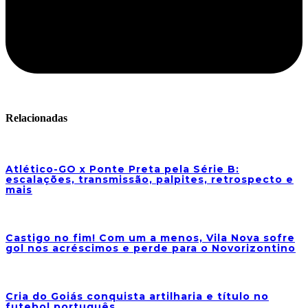
Relacionadas
Atlético-GO x Ponte Preta pela Série B:
escalações, transmissão, palpites, retrospecto e
mais
Castigo no fim! Com um a menos, Vila Nova sofre
gol nos acréscimos e perde para o Novorizontino
Cria do Goiás conquista artilharia e título no
futebol português