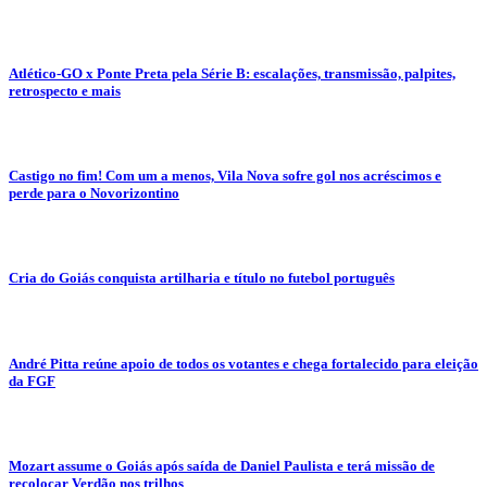
Atlético-GO x Ponte Preta pela Série B: escalações, transmissão, palpites,
retrospecto e mais
Castigo no fim! Com um a menos, Vila Nova sofre gol nos acréscimos e
perde para o Novorizontino
Cria do Goiás conquista artilharia e título no futebol português
André Pitta reúne apoio de todos os votantes e chega fortalecido para eleição
da FGF
Mozart assume o Goiás após saída de Daniel Paulista e terá missão de
recolocar Verdão nos trilhos