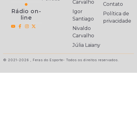
Carvalho
Contato
Rádio on-
Igor
Política de
line
Santiago
privacidade
Nivaldo
Carvalho
Júlia Laiany
© 2021-2026 , Feras do Esporte- Todos os direitos reservados.