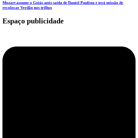
Mozart assume o Goiás após saída de Daniel Paulista e terá missão de
recolocar Verdão nos trilhos
Espaço publicidade