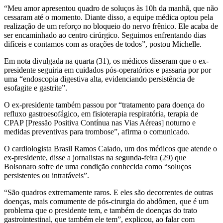
“Meu amor apresentou quadro de soluços às 10h da manhã, que não
cessaram até o momento. Diante disso, a equipe médica optou pela
realização de um reforço no bloqueio do nervo frênico. Ele acaba de
ser encaminhado ao centro cirúrgico. Seguimos enfrentando dias
difíceis e contamos com as orações de todos”, postou Michelle.
Em nota divulgada na quarta (31), os médicos disseram que o ex-
presidente seguiria em cuidados pós-operatórios e passaria por por
uma “endoscopia digestiva alta, evidenciando persistência de
esofagite e gastrite”.
O ex-presidente também passou por “tratamento para doença do
refluxo gastroesofágico, em fisioterapia respiratória, terapia de
CPAP [Pressão Positiva Contínua nas Vias Aéreas] noturno e
medidas preventivas para trombose”, afirma o comunicado.
O cardiologista Brasil Ramos Caiado, um dos médicos que atende o
ex-presidente, disse a jornalistas na segunda-feira (29) que
Bolsonaro sofre de uma condição conhecida como “soluços
persistentes ou intratáveis”.
“São quadros extremamente raros. E eles são decorrentes de outras
doenças, mais comumente de pós-cirurgia do abdômen, que é um
problema que o presidente tem, e também de doenças do trato
gastrointestinal, que também ele tem”, explicou, ao falar com