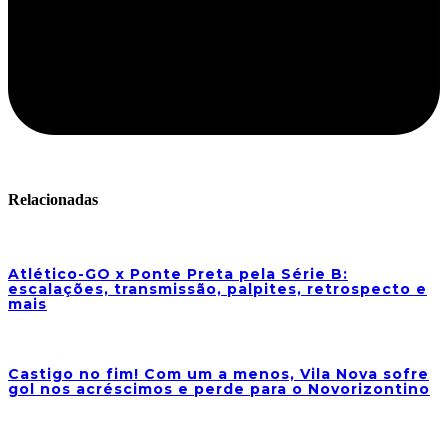
Relacionadas
Atlético-GO x Ponte Preta pela Série B:
escalações, transmissão, palpites, retrospecto e
mais
Castigo no fim! Com um a menos, Vila Nova sofre
gol nos acréscimos e perde para o Novorizontino