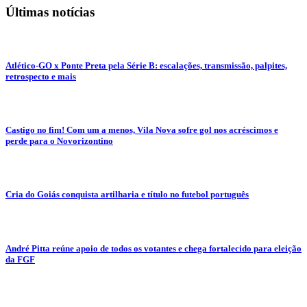
Últimas notícias
Atlético-GO x Ponte Preta pela Série B: escalações, transmissão, palpites,
retrospecto e mais
Castigo no fim! Com um a menos, Vila Nova sofre gol nos acréscimos e
perde para o Novorizontino
Cria do Goiás conquista artilharia e título no futebol português
André Pitta reúne apoio de todos os votantes e chega fortalecido para eleição
da FGF