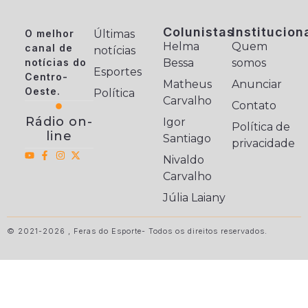
Colunistas
Institucion
O melhor
Últimas
Helma
Quem
canal de
notícias
notícias do
Bessa
somos
Esportes
Centro-
Matheus
Anunciar
Oeste.
Política
Carvalho
Contato
Rádio on-
Igor
Política de
line
Santiago
privacidade
Nivaldo
Carvalho
Júlia Laiany
© 2021-2026 , Feras do Esporte- Todos os direitos reservados.