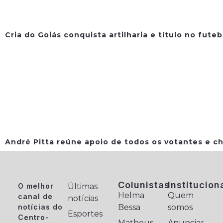
Cria do Goiás conquista artilharia e título no fute
André Pitta reúne apoio de todos os votantes e ch
Colunistas
Institucion
O melhor
Últimas
Helma
Quem
canal de
notícias
notícias do
Bessa
somos
Esportes
Centro-
Matheus
Anunciar